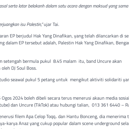
sal serta latar belakanh dalam satu acara dengan maksud yang sama 
juangkan isu Palestin,”
ujar Tai.
aran EP berjudul Hak Yang Dinafikan, yang telah dilancarkan di 
dung dalam EP tersebut adalah, Palestin Hak Yang Dinafikan, Benga
m setengah bermula pukul 8.45 malam itu, band Uncure akan
oleh DJ Soul Boss.
udio seawal pukul 5 petang untuk mengikut aktiviti solidariti ya
 Ogos 2024 boleh dibeli secara terus menerusi akaun media sosia
ube) dan Uncure (TikTok) atau hubungi talian, 013 361 6440 – R
enerusi filem Apa Celop Toqq.. dan Hantu Bonceng, dia menerima
ya-karya Anaz yang cukup popular dalam scene underground sela