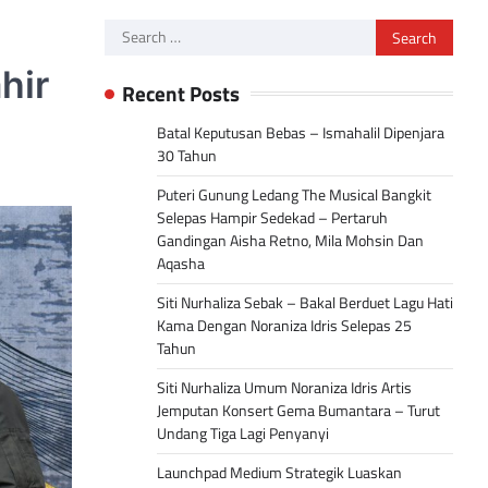
Search
for:
hir
Recent Posts
Batal Keputusan Bebas – Ismahalil Dipenjara
30 Tahun
Puteri Gunung Ledang The Musical Bangkit
Selepas Hampir Sedekad – Pertaruh
Gandingan Aisha Retno, Mila Mohsin Dan
Aqasha
Siti Nurhaliza Sebak – Bakal Berduet Lagu Hati
Kama Dengan Noraniza Idris Selepas 25
Tahun
Siti Nurhaliza Umum Noraniza Idris Artis
Jemputan Konsert Gema Bumantara – Turut
Undang Tiga Lagi Penyanyi
Launchpad Medium Strategik Luaskan