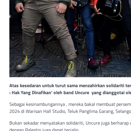
Atas kesedaran untuk turut sama menzahirkan solidariti ter
: Hak Yang Dinafikan’ oleh band Uncure yang dianggotai ole
Sebagai kesinambungannya , mereka bakal membuat persemb
2024 di Warisan Hall Studio, Teluk Panglima Garang, Selango
Bukan sekadar menyatakan solidariti, Uncure juga berharap
dengan Palestin juga dapat terjalin.