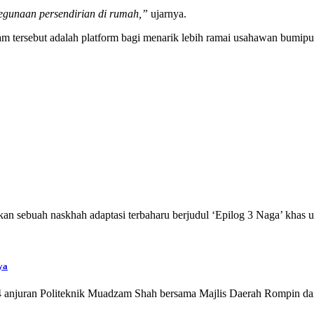
 kegunaan persendirian di rumah,”
ujarnya.
m tersebut adalah platform bagi menarik lebih ramai usahawan bumip
ebuah naskhah adaptasi terbaharu berjudul ‘Epilog 3 Naga’ khas 
ya
anjuran Politeknik Muadzam Shah bersama Majlis Daerah Rompin da