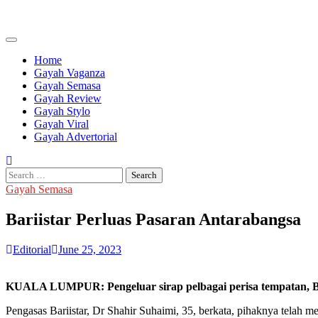
Skip
to
content
Home
Gayah Vaganza
Gayah Semasa
Gayah Review
Gayah Stylo
Gayah Viral
Gayah Advertorial
Search
for:
Gayah Semasa
Bariistar Perluas Pasaran Antarabangsa
Editorial
June 25, 2023
KUALA LUMPUR: Pengeluar sirap pelbagai perisa tempatan, Bar
Pengasas Bariistar, Dr Shahir Suhaimi, 35, berkata, pihaknya telah m