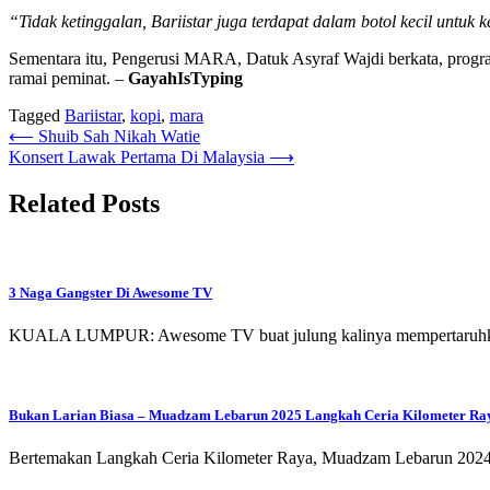
“Tidak ketinggalan, Bariistar juga terdapat dalam botol kecil untuk
Sementara itu, Pengerusi MARA, Datuk Asyraf Wajdi berkata, progra
ramai peminat. –
GayahIsTyping
Tagged
Bariistar
,
kopi
,
mara
Post
⟵
Shuib Sah Nikah Watie
Konsert Lawak Pertama Di Malaysia
⟶
navigation
Related Posts
3 Naga Gangster Di Awesome TV
KUALA LUMPUR: Awesome TV buat julung kalinya mempertaruhkan s
Bukan Larian Biasa – Muadzam Lebarun 2025 Langkah Ceria Kilometer Ra
Bertemakan Langkah Ceria Kilometer Raya, Muadzam Lebarun 2024 