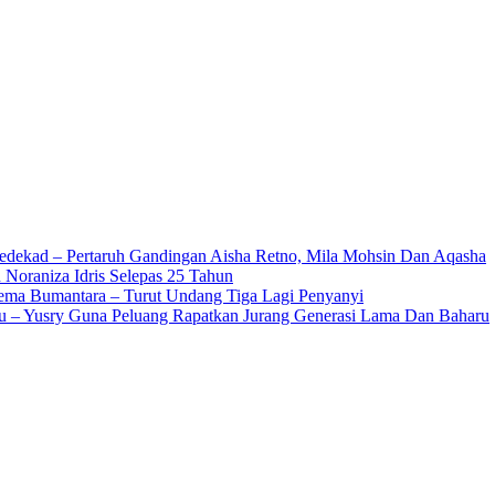
edekad – Pertaruh Gandingan Aisha Retno, Mila Mohsin Dan Aqasha
 Noraniza Idris Selepas 25 Tahun
Gema Bumantara – Turut Undang Tiga Lagi Penyanyi
u – Yusry Guna Peluang Rapatkan Jurang Generasi Lama Dan Baharu