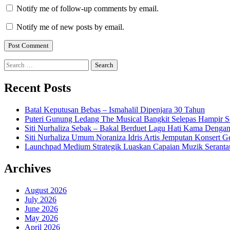
Notify me of follow-up comments by email.
Notify me of new posts by email.
Search
for:
Recent Posts
Batal Keputusan Bebas – Ismahalil Dipenjara 30 Tahun
Puteri Gunung Ledang The Musical Bangkit Selepas Hampir S
Siti Nurhaliza Sebak – Bakal Berduet Lagu Hati Kama Dengan
Siti Nurhaliza Umum Noraniza Idris Artis Jemputan Konsert 
Launchpad Medium Strategik Luaskan Capaian Muzik Seranta
Archives
August 2026
July 2026
June 2026
May 2026
April 2026