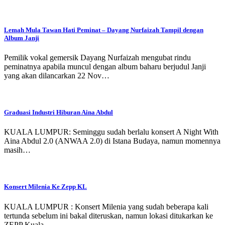
Lemah Mula Tawan Hati Peminat – Dayang Nurfaizah Tampil dengan
Album Janji
Pemilik vokal gemersik Dayang Nurfaizah mengubat rindu
peminatnya apabila muncul dengan album baharu berjudul Janji
yang akan dilancarkan 22 Nov…
Graduasi Industri Hiburan Aina Abdul
KUALA LUMPUR: Seminggu sudah berlalu konsert A Night With
Aina Abdul 2.0 (ANWAA 2.0) di Istana Budaya, namun momennya
masih…
Konsert Milenia Ke Zepp KL
KUALA LUMPUR : Konsert Milenia yang sudah beberapa kali
tertunda sebelum ini bakal diteruskan, namun lokasi ditukarkan ke
ZEPP Kuala…