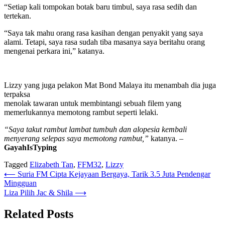
“Setiap kali tompokan botak baru timbul, saya rasa sedih dan
tertekan.
“Saya tak mahu orang rasa kasihan dengan penyakit yang saya
alami. Tetapi, saya rasa sudah tiba masanya saya beritahu orang
mengenai perkara ini,” katanya.
Lizzy yang juga pelakon Mat Bond Malaya itu menambah dia juga
terpaksa
menolak tawaran untuk membintangi sebuah filem yang
memerlukannya memotong rambut seperti lelaki.
“Saya takut rambut lambat tumbuh dan alopesia kembali
menyerang selepas saya memotong rambut,”
katanya. –
GayahIsTyping
Tagged
Elizabeth Tan
,
FFM32
,
Lizzy
Post
⟵
Suria FM Cipta Kejayaan Bergaya, Tarik 3.5 Juta Pendengar
Mingguan
navigation
Liza Pilih Jac & Shila
⟶
Related Posts