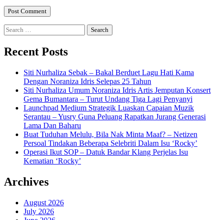
Search
for:
Recent Posts
Siti Nurhaliza Sebak – Bakal Berduet Lagu Hati Kama
Dengan Noraniza Idris Selepas 25 Tahun
Siti Nurhaliza Umum Noraniza Idris Artis Jemputan Konsert
Gema Bumantara – Turut Undang Tiga Lagi Penyanyi
Launchpad Medium Strategik Luaskan Capaian Muzik
Serantau – Yusry Guna Peluang Rapatkan Jurang Generasi
Lama Dan Baharu
Buat Tuduhan Melulu, Bila Nak Minta Maaf? – Netizen
Persoal Tindakan Beberapa Selebriti Dalam Isu ‘Rocky’
Operasi Ikut SOP – Datuk Bandar Klang Perjelas Isu
Kematian ‘Rocky’
Archives
August 2026
July 2026