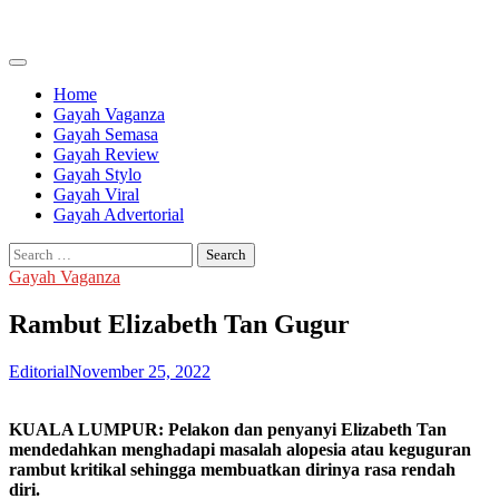
Skip
to
content
Home
Gayah Vaganza
Gayah Semasa
Gayah Review
Gayah Stylo
Gayah Viral
Gayah Advertorial
Search
for:
Gayah Vaganza
Rambut Elizabeth Tan Gugur
Editorial
November 25, 2022
KUALA LUMPUR: Pelakon dan penyanyi Elizabeth Tan
mendedahkan menghadapi masalah alopesia atau keguguran
rambut kritikal sehingga membuatkan dirinya rasa rendah
diri.