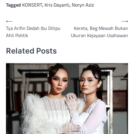
Tagged
KONSERT
,
Kris Dayanti
,
Noryn Aziz
Post
⟵
⟶
Tya Arifin Dedah Ibu Ditipu
Kereta, Beg Mewah Bukan
navigation
Ahli Politik
Ukuran Kejayaan Usahawan
Related Posts