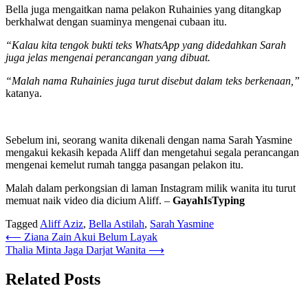
Bella juga mengaitkan nama pelakon Ruhainies yang ditangkap
berkhalwat dengan suaminya mengenai cubaan itu.
“Kalau kita tengok bukti teks WhatsApp yang didedahkan Sarah
juga jelas mengenai perancangan yang dibuat.
“Malah nama Ruhainies juga turut disebut dalam teks berkenaan,”
katanya.
Sebelum ini, seorang wanita dikenali dengan nama Sarah Yasmine
mengakui kekasih kepada Aliff dan mengetahui segala perancangan
mengenai kemelut rumah tangga pasangan pelakon itu.
Malah dalam perkongsian di laman Instagram milik wanita itu turut
memuat naik video dia dicium Aliff. –
GayahIsTyping
Tagged
Aliff Aziz
,
Bella Astilah
,
Sarah Yasmine
Post
⟵
Ziana Zain Akui Belum Layak
Thalia Minta Jaga Darjat Wanita
⟶
navigation
Related Posts