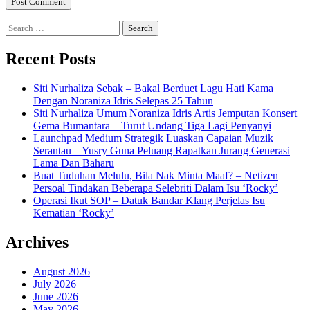
Search
for:
Recent Posts
Siti Nurhaliza Sebak – Bakal Berduet Lagu Hati Kama
Dengan Noraniza Idris Selepas 25 Tahun
Siti Nurhaliza Umum Noraniza Idris Artis Jemputan Konsert
Gema Bumantara – Turut Undang Tiga Lagi Penyanyi
Launchpad Medium Strategik Luaskan Capaian Muzik
Serantau – Yusry Guna Peluang Rapatkan Jurang Generasi
Lama Dan Baharu
Buat Tuduhan Melulu, Bila Nak Minta Maaf? – Netizen
Persoal Tindakan Beberapa Selebriti Dalam Isu ‘Rocky’
Operasi Ikut SOP – Datuk Bandar Klang Perjelas Isu
Kematian ‘Rocky’
Archives
August 2026
July 2026
June 2026
May 2026