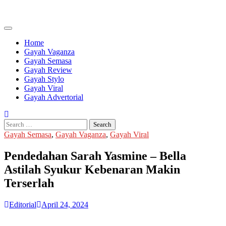
Skip
to
content
Home
Gayah Vaganza
Gayah Semasa
Gayah Review
Gayah Stylo
Gayah Viral
Gayah Advertorial
Search
for:
Gayah Semasa
,
Gayah Vaganza
,
Gayah Viral
Pendedahan Sarah Yasmine – Bella
Astilah Syukur Kebenaran Makin
Terserlah
Editorial
April 24, 2024