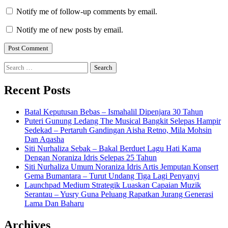
Notify me of follow-up comments by email.
Notify me of new posts by email.
Search
for:
Recent Posts
Batal Keputusan Bebas – Ismahalil Dipenjara 30 Tahun
Puteri Gunung Ledang The Musical Bangkit Selepas Hampir
Sedekad – Pertaruh Gandingan Aisha Retno, Mila Mohsin
Dan Aqasha
Siti Nurhaliza Sebak – Bakal Berduet Lagu Hati Kama
Dengan Noraniza Idris Selepas 25 Tahun
Siti Nurhaliza Umum Noraniza Idris Artis Jemputan Konsert
Gema Bumantara – Turut Undang Tiga Lagi Penyanyi
Launchpad Medium Strategik Luaskan Capaian Muzik
Serantau – Yusry Guna Peluang Rapatkan Jurang Generasi
Lama Dan Baharu
Archives