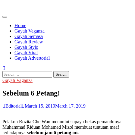
Skip
to
content
Home
Gayah Vaganza
Gayah Semasa
Gayah Review
Gayah Stylo
Gayah Viral
Gayah Advertorial
Search
for:
Gayah Vaganza
Sebelum 6 Petang!
Editorial
March 15, 2019
March 17, 2019
Pelakon Rozita Che Wan menuntut supaya bekas pemandunya
Muhammad Riduan Mohamad Mizol membuat tuntutan maaf
terhadapnya
sebelum jam 6 petang ini.