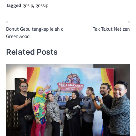
Tagged
gosip
,
gossip
Post
⟵
⟶
Donut Gebu tangkap leleh di
Tak Takut Netizen
navigation
Greenwood
Related Posts