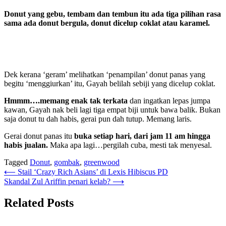
Donut yang gebu, tembam dan tembun itu ada tiga pilihan rasa
sama ada donut bergula, donut dicelup coklat atau karamel.
Dek kerana ‘geram’ melihatkan ‘penampilan’ donut panas yang
begitu ‘menggiurkan’ itu, Gayah belilah sebiji yang dicelup coklat.
Hmmm….memang enak tak terkata
dan ingatkan lepas jumpa
kawan, Gayah nak beli lagi tiga empat biji untuk bawa balik. Bukan
saja donut tu dah habis, gerai pun dah tutup. Memang laris.
Gerai donut panas itu
buka setiap hari, dari jam 11 am hingga
habis jualan.
Maka apa lagi…pergilah cuba, mesti tak menyesal.
Tagged
Donut
,
gombak
,
greenwood
Post
⟵
Stail ‘Crazy Rich Asians’ di Lexis Hibiscus PD
Skandal Zul Ariffin penari kelab?
⟶
navigation
Related Posts