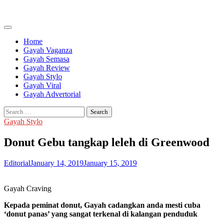
Skip
to
content
Home
Gayah Vaganza
Gayah Semasa
Gayah Review
Gayah Stylo
Gayah Viral
Gayah Advertorial
Search
for:
Gayah Stylo
Donut Gebu tangkap leleh di Greenwood
Editorial
January 14, 2019
January 15, 2019
Gayah Craving
Kepada peminat donut, Gayah cadangkan anda mesti cuba
‘donut panas’ yang sangat terkenal di kalangan penduduk