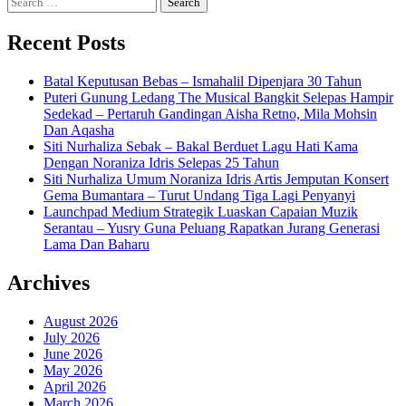
for:
Recent Posts
Batal Keputusan Bebas – Ismahalil Dipenjara 30 Tahun
Puteri Gunung Ledang The Musical Bangkit Selepas Hampir
Sedekad – Pertaruh Gandingan Aisha Retno, Mila Mohsin
Dan Aqasha
Siti Nurhaliza Sebak – Bakal Berduet Lagu Hati Kama
Dengan Noraniza Idris Selepas 25 Tahun
Siti Nurhaliza Umum Noraniza Idris Artis Jemputan Konsert
Gema Bumantara – Turut Undang Tiga Lagi Penyanyi
Launchpad Medium Strategik Luaskan Capaian Muzik
Serantau – Yusry Guna Peluang Rapatkan Jurang Generasi
Lama Dan Baharu
Archives
August 2026
July 2026
June 2026
May 2026
April 2026
March 2026