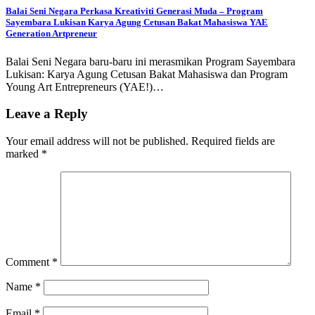
Balai Seni Negara Perkasa Kreativiti Generasi Muda – Program
Sayembara Lukisan Karya Agung Cetusan Bakat Mahasiswa YAE
Generation Artpreneur
Balai Seni Negara baru-baru ini merasmikan Program Sayembara
Lukisan: Karya Agung Cetusan Bakat Mahasiswa dan Program
Young Art Entrepreneurs (YAE!)…
Leave a Reply
Your email address will not be published.
Required fields are
marked
*
Comment
*
Name
*
Email
*