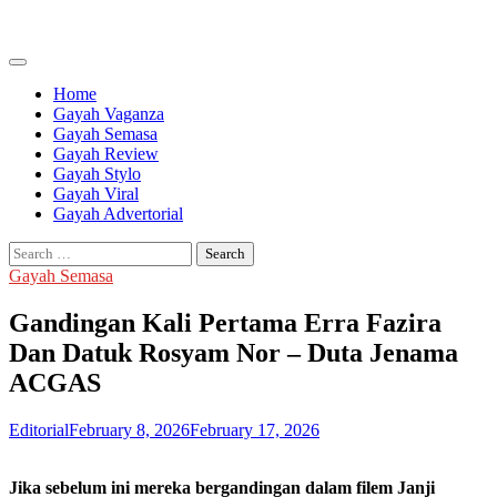
Skip
to
content
Home
Gayah Vaganza
Gayah Semasa
Gayah Review
Gayah Stylo
Gayah Viral
Gayah Advertorial
Search
for:
Gayah Semasa
Gandingan Kali Pertama Erra Fazira
Dan Datuk Rosyam Nor – Duta Jenama
ACGAS
Editorial
February 8, 2026
February 17, 2026
Jika sebelum ini mereka bergandingan dalam filem Janji