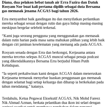
Diana, dua pelakon hebat tanah air Erra Fazira dan Datuk
Rosyam Nor buat kali pertama dipilih sebagai duta Bersama
gas memasak jenama ACGAS bagi tahun 2026.
Erra menyambut baik gandingan itu dan menyifatkan perlantikan
mereka sebagai sesuai dengan rutin dan gaya hidup masing-masing
meskipun bergelar selebriti terkenal.
“Kami juga seorang pengguna yang menggunakan gas memasak
dalam rutin harian pada masa sama mahukan pilihan yang lebih baik
dengan ciri jaminan keselematan yang memang ada pada ACGAS.
Rosyam senada dengan Erra dan berkongsi, Kerjasama antara
mereka tercetus selepas ACGAS muncul sebagai penaja podcast
yang dikendalikannya Bersama Erra berjudul Hitam Putih
Kehidupan.
“Ia seperti perkahwinan kami dengan ACGAS dalam meneruskan
Kerjasama termasuk menyebar luaskan penggunaan gas memasak
dengan selamat bagi setiap keluarga dan diharap ia berkekalan pada
tahun mendatang,” katanya.
Terdahulu, Ketua Pegawai Eksekutif ACGAS, Nik Mohd Fareez
Nik Ahmad Azman, berkata pelantikan dua ikon ini selari dengan
aspirasi syarikat untuk membawa perubahan dalam persepsi