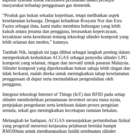
masyarakat terhadap penggunaan gas domestik.
“Produk gas bukan sekadar keperluan, tetapi melibatkan aspek
keselamatan keluarga. Dengan kehadiran Rosyam Nor dan Erra
Fazira sebagai duta, kami mahu membina hubungan yang lebih
kukuh antara jenama dan pengguna, berasaskan kepercayaan,
keyakinan serta kesedaran tentang teknologi silinder komposit yang
lebih selamat dan moden,” katanya.
Tambah Nik, langkah ini juga dilihat sebagai langkah penting dalam
memperkukuh kedudukan ACGAS sebagai penyedia silinder LPG
komposit yang selamat, ringan dan inovatif untuk pasaran Malaysia.
Silinder komposit yang diperkenalkan bukan sahaja lebih ringan dan
tidak berkarat, malah direka untuk meningkatkan tahap keselamatan
penggunaan di dapur serta memudahkan pengendalian oleh
pengguna.
Integrasi teknologi Internet of Things (IoT) dan RFID pada setiap
silinder membolehkan pemantauan inventori secara masa nyata,
penjejakan pengedaran serta ketelusan dalam proses pengisian
semula, sekali gus meningkatkan kecekapan rantaian bekalan.
Melangkah ke hadapan, ACGAS menunjukkan pertumbuhan fizikal
yang progresif menerusi kerjasama pelaburan bernilai hampir
RM100juta untuk membangunkan fasiliti pembuatan silinder