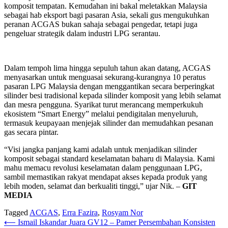
komposit tempatan. Kemudahan ini bakal meletakkan Malaysia
sebagai hab eksport bagi pasaran Asia, sekali gus mengukuhkan
peranan ACGAS bukan sahaja sebagai pengedar, tetapi juga
pengeluar strategik dalam industri LPG serantau.
Dalam tempoh lima hingga sepuluh tahun akan datang, ACGAS
menyasarkan untuk menguasai sekurang-kurangnya 10 peratus
pasaran LPG Malaysia dengan menggantikan secara berperingkat
silinder besi tradisional kepada silinder komposit yang lebih selamat
dan mesra pengguna. Syarikat turut merancang memperkukuh
ekosistem “Smart Energy” melalui pendigitalan menyeluruh,
termasuk keupayaan menjejak silinder dan memudahkan pesanan
gas secara pintar.
“Visi jangka panjang kami adalah untuk menjadikan silinder
komposit sebagai standard keselamatan baharu di Malaysia. Kami
mahu memacu revolusi keselamatan dalam penggunaan LPG,
sambil memastikan rakyat mendapat akses kepada produk yang
lebih moden, selamat dan berkualiti tinggi,” ujar Nik. –
GIT
MEDIA
Tagged
ACGAS
,
Erra Fazira
,
Rosyam Nor
Post
⟵
Ismail Iskandar Juara GV12 – Pamer Persembahan Konsisten