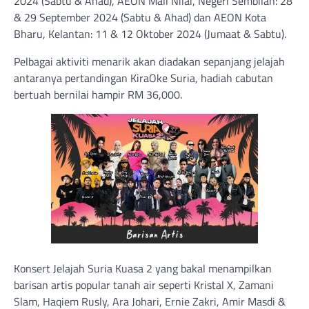
2024 (Sabtu & Ahad), AEON Mall Nilai, Negeri Sembilan: 28
& 29 September 2024 (Sabtu & Ahad) dan AEON Kota
Bharu, Kelantan: 11 & 12 Oktober 2024 (Jumaat & Sabtu).
Pelbagai aktiviti menarik akan diadakan sepanjang jelajah
antaranya pertandingan KiraOke Suria, hadiah cabutan
bertuah bernilai hampir RM 36,000.
Konsert Jelajah Suria Kuasa 2 yang bakal menampilkan
barisan artis popular tanah air seperti Kristal X, Zamani
Slam, Haqiem Rusly, Ara Johari, Ernie Zakri, Amir Masdi &