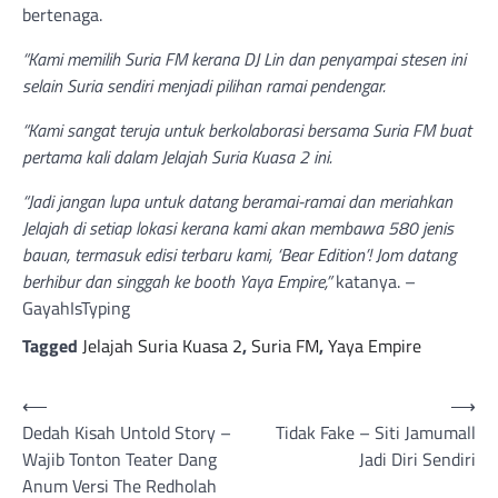
bertenaga.
“Kami memilih Suria FM kerana DJ Lin dan penyampai stesen ini
selain Suria sendiri menjadi pilihan ramai pendengar.
“Kami sangat teruja untuk berkolaborasi bersama Suria FM buat
pertama kali dalam Jelajah Suria Kuasa 2 ini.
“Jadi jangan lupa untuk datang beramai-ramai dan meriahkan
Jelajah di setiap lokasi kerana kami akan membawa 580 jenis
bauan, termasuk edisi terbaru kami, ‘Bear Edition’! Jom datang
berhibur dan singgah ke booth Yaya Empire,”
katanya. –
GayahIsTyping
Tagged
Jelajah Suria Kuasa 2
,
Suria FM
,
Yaya Empire
Post
⟵
⟶
Dedah Kisah Untold Story –
Tidak Fake – Siti Jamumall
navigation
Wajib Tonton Teater Dang
Jadi Diri Sendiri
Anum Versi The Redholah