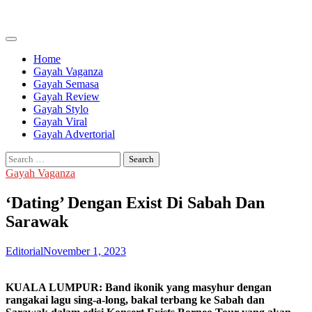
Skip
to
content
Home
Gayah Vaganza
Gayah Semasa
Gayah Review
Gayah Stylo
Gayah Viral
Gayah Advertorial
Search
for:
Gayah Vaganza
‘Dating’ Dengan Exist Di Sabah Dan
Sarawak
Editorial
November 1, 2023
KUALA LUMPUR: Band ikonik yang masyhur dengan
rangakai lagu sing-a-long, bakal terbang ke Sabah dan