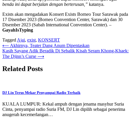
benda ini dapat berjalan dengan berterusan,”
katanya.
Exists akan mengadakan Konsert Exists Borneo Tour Sarawak pada
17 Disember 2023 (Borneo Convention Center, Sarawak) dan 30
Disember 2023 (Sabah International Convention Center). –
GayahIsTyping
Tagged
Ajai
,
exist
,
KONSERT
Post
⟵
Akhirnya, Teater Dang Anum Dipentaskan
Kasih Sayang Adik Beradik Di Sebalik Kisah Seram Khong-Khaek:
navigation
The Djinn’s Curse
⟶
Related Posts
DJ Lin Terus Mekar Penyampai Radio Terbaik
KUALA LUMPUR: Kekal ampuh dengan jenama masyhur Suria
Cinta, penyampai radio Suria FM, DJ Lin dipilih sebagai penerima
anugerah kecemerlangan…