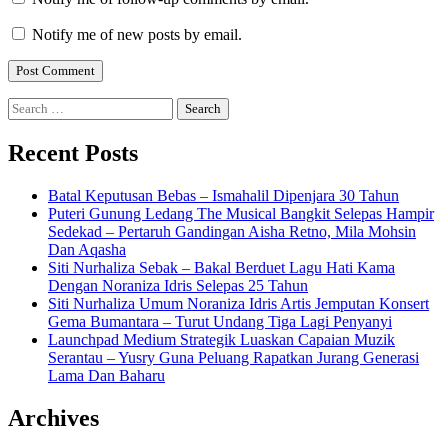
Notify me of new posts by email.
Search
for:
Recent Posts
Batal Keputusan Bebas – Ismahalil Dipenjara 30 Tahun
Puteri Gunung Ledang The Musical Bangkit Selepas Hampir
Sedekad – Pertaruh Gandingan Aisha Retno, Mila Mohsin
Dan Aqasha
Siti Nurhaliza Sebak – Bakal Berduet Lagu Hati Kama
Dengan Noraniza Idris Selepas 25 Tahun
Siti Nurhaliza Umum Noraniza Idris Artis Jemputan Konsert
Gema Bumantara – Turut Undang Tiga Lagi Penyanyi
Launchpad Medium Strategik Luaskan Capaian Muzik
Serantau – Yusry Guna Peluang Rapatkan Jurang Generasi
Lama Dan Baharu
Archives