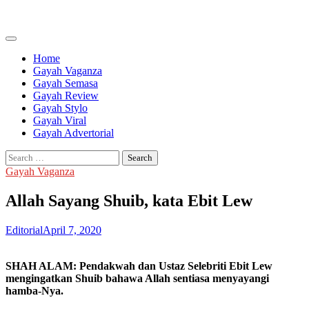
Skip
to
content
Home
Gayah Vaganza
Gayah Semasa
Gayah Review
Gayah Stylo
Gayah Viral
Gayah Advertorial
Search
for:
Gayah Vaganza
Allah Sayang Shuib, kata Ebit Lew
Editorial
April 7, 2020
SHAH ALAM: Pendakwah dan Ustaz Selebriti Ebit Lew
mengingatkan Shuib bahawa Allah sentiasa menyayangi
hamba-Nya.