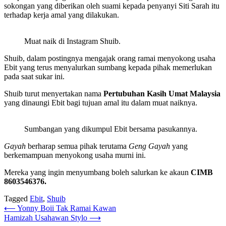
sokongan yang diberikan oleh suami kepada penyanyi Siti Sarah itu
terhadap kerja amal yang dilakukan.
Muat naik di Instagram Shuib.
Shuib, dalam postingnya mengajak orang ramai menyokong usaha
Ebit yang terus menyalurkan sumbang kepada pihak memerlukan
pada saat sukar ini.
Shuib turut menyertakan nama
Pertubuhan Kasih Umat Malaysia
yang dinaungi Ebit bagi tujuan amal itu dalam muat naiknya.
Sumbangan yang dikumpul Ebit bersama pasukannya.
Gayah
berharap semua pihak terutama
Geng Gayah
yang
berkemampuan menyokong usaha murni ini.
Mereka yang ingin menyumbang boleh salurkan ke akaun
CIMB
8603546376.
Tagged
Ebit
,
Shuib
Post
⟵
Yonny Boii Tak Ramai Kawan
Hamizah Usahawan Stylo
⟶
navigation