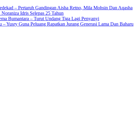
edekad – Pertaruh Gandingan Aisha Retno, Mila Mohsin Dan Aqasha
 Noraniza Idris Selepas 25 Tahun
Gema Bumantara – Turut Undang Tiga Lagi Penyanyi
u – Yusry Guna Peluang Rapatkan Jurang Generasi Lama Dan Baharu