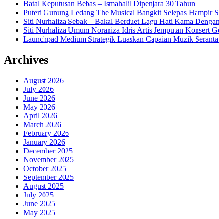
Batal Keputusan Bebas – Ismahalil Dipenjara 30 Tahun
Puteri Gunung Ledang The Musical Bangkit Selepas Hampir S
Siti Nurhaliza Sebak – Bakal Berduet Lagu Hati Kama Dengan
Siti Nurhaliza Umum Noraniza Idris Artis Jemputan Konsert 
Launchpad Medium Strategik Luaskan Capaian Muzik Seranta
Archives
August 2026
July 2026
June 2026
May 2026
April 2026
March 2026
February 2026
January 2026
December 2025
November 2025
October 2025
September 2025
August 2025
July 2025
June 2025
May 2025