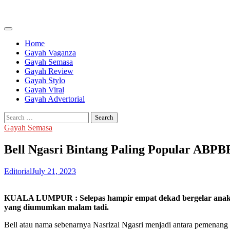
Skip
to
content
Home
Gayah Vaganza
Gayah Semasa
Gayah Review
Gayah Stylo
Gayah Viral
Gayah Advertorial
Search
for:
Gayah Semasa
Bell Ngasri Bintang Paling Popular ABP
Editorial
July 21, 2023
KUALA LUMPUR : Selepas hampir empat dekad bergelar anak se
yang diumumkan malam tadi.
Bell atau nama sebenarnya Nasrizal Ngasri menjadi antara pemenang