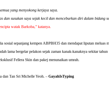
h semua yang menyokong kerjaya saya.
s dan susukan saya sejak kecil dan menceburkan diri dalam bidang s
ncipta watak Barkoba,” katanya.
edia sosial sepanjang kempen ABPBH35 dan mendapat liputan meluas m
udah lama bergelar pelakon sejak zaman kanak-kanaknya sekitar tahun
sklusif Fellera Skin dan pakej menunaikan umrah.
 dan Tan Sri Michelle Yeoh. –
GayahIsTyping