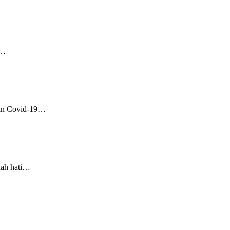
i…
tan Covid-19…
uah hati…