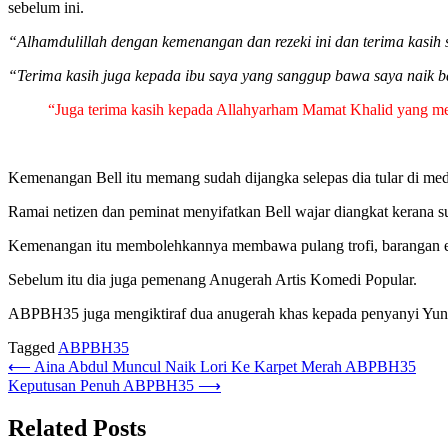
sebelum ini.
“Alhamdulillah dengan kemenangan dan rezeki ini dan terima kasi
“Terima kasih juga kepada ibu saya yang sanggup bawa saya naik ba
“Juga terima kasih kepada Allahyarham Mamat Khalid yang me
Kemenangan Bell itu memang sudah dijangka selepas dia tular di m
Ramai netizen dan peminat menyifatkan Bell wajar diangkat kerana s
Kemenangan itu membolehkannya membawa pulang trofi, barangan ek
Sebelum itu dia juga pemenang Anugerah Artis Komedi Popular.
ABPBH35 juga mengiktiraf dua anugerah khas kepada penyanyi Yuna
Tagged
ABPBH35
Post
⟵
Aina Abdul Muncul Naik Lori Ke Karpet Merah ABPBH35
Keputusan Penuh ABPBH35
⟶
navigation
Related Posts