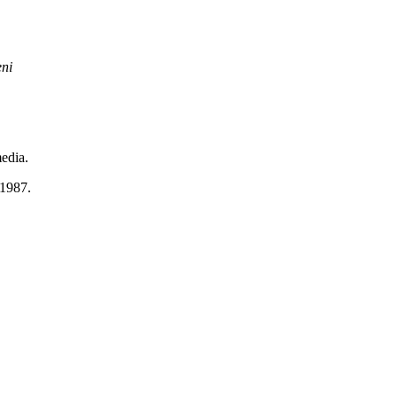
eni
edia.
 1987.