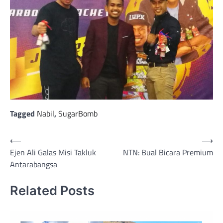
Tagged
Nabil
,
SugarBomb
Post
⟵
⟶
Ejen Ali Galas Misi Takluk
NTN: Bual Bicara Premium
navigation
Antarabangsa
Related Posts