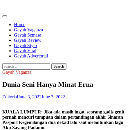
Skip
to
content
Home
Gayah Vaganza
Gayah Semasa
Gayah Review
Gayah Stylo
Gayah Viral
Gayah Advertorial
Search
for:
Gayah Vaganza
Dunia Seni Hanya Minat Erna
Editorial
June 3, 2022
June 3, 2022
KUALA LUMPUR: Jika ada masih ingat, seorang gadis genit
pernah mencuri tumpuan dalam pertandingan akhir Sinaran
Pasport Kegemilangan dua dekad lalu saat melantunkan lagu
Aku Sayang Padamu.