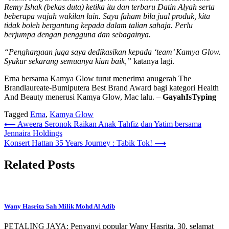
Remy Ishak (bekas duta) ketika itu dan terbaru Datin Alyah serta
beberapa wajah wakilan lain. Saya faham bila jual produk, kita
tidak boleh bergantung kepada dalam talian sahaja. Perlu
berjumpa dengan pengguna dan sebagainya.
“Penghargaan juga saya dedikasikan kepada ‘team’ Kamya Glow.
Syukur sekarang semuanya kian baik,”
katanya lagi.
Erna bersama Kamya Glow turut menerima anugerah The
Brandlaureate-Bumiputera Best Brand Award bagi kategori Health
And Beauty menerusi Kamya Glow, Mac lalu. –
GayahIsTyping
Tagged
Erna
,
Kamya Glow
Post
⟵
Aweera Seronok Raikan Anak Tahfiz dan Yatim bersama
Jennaira Holdings
navigation
Konsert Hattan 35 Years Journey : Tabik Tok!
⟶
Related Posts
Wany Hasrita Sah Milik Mohd Al Adib
PETALING JAYA: Penyanyi popular Wany Hasrita, 30, selamat