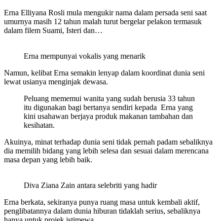
Erna Elliyana Rosli mula mengukir nama dalam persada seni saat
umurnya masih 12 tahun malah turut bergelar pelakon termasuk
dalam filem Suami, Isteri dan…
Erna mempunyai vokalis yang menarik
Namun, kelibat Erna semakin lenyap dalam koordinat dunia seni
lewat usianya menginjak dewasa.
Peluang mememui wanita yang sudah berusia 33 tahun
itu digunakan bagi bertanya sendiri kepada Erna yang
kini usahawan berjaya produk makanan tambahan dan
kesihatan.
Akuinya, minat terhadap dunia seni tidak pernah padam sebaliknya
dia memilih bidang yang lebih selesa dan sesuai dalam merencana
masa depan yang lebih baik.
Diva Ziana Zain antara selebriti yang hadir
Erna berkata, sekiranya punya ruang masa untuk kembali aktif,
penglibatannya dalam dunia hiburan tidaklah serius, sebaliknya
hanya untuk projek istimewa.