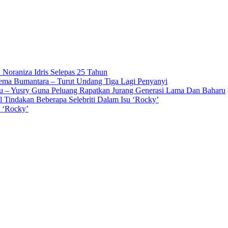
 Noraniza Idris Selepas 25 Tahun
Gema Bumantara – Turut Undang Tiga Lagi Penyanyi
u – Yusry Guna Peluang Rapatkan Jurang Generasi Lama Dan Baharu
l Tindakan Beberapa Selebriti Dalam Isu ‘Rocky’
n ‘Rocky’