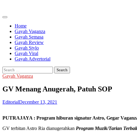
Skip
to
content
Home
Gayah Vaganza
Gayah Semasa
Gayah Review
Gayah Stylo
Gayah Viral
Gayah Advertorial
Search
for:
Gayah Vaganza
GV Menang Anugerah, Patuh SOP
Editorial
December 13, 2021
PUTRAJAYA : Program hiburan signatur Astro, Gegar Vaganza 
GV terbitan Astro Ria dianugerahkan
Program Muzik/Tarian Terbai