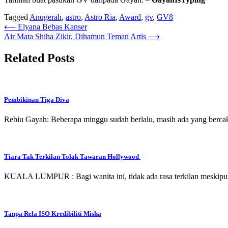
Tagged
Anugerah
,
astro
,
Astro Ria
,
Award
,
gv
,
GV8
Post
⟵
Elyana Bebas Kanser
Air Mata Shiha Zikir, Dihamun Teman Artis
⟶
navigation
Related Posts
Pembikinan Tiga Diva
Rebiu Gayah: Beberapa minggu sudah berlalu, masih ada yang bercak
Tiara Tak Terkilan Tolak Tawaran Hollywood
KUALA LUMPUR : Bagi wanita ini, tidak ada rasa terkilan meskipu
Tanpa Rela ISO Kredibiliti Misha