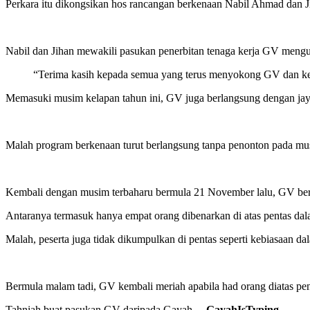
Perkara itu dikongsikan hos rancangan berkenaan Nabil Ahmad dan 
Nabil dan Jihan mewakili pasukan penerbitan tenaga kerja GV meng
“Terima kasih kepada semua yang terus menyokong GV dan keja
Memasuki musim kelapan tahun ini, GV juga berlangsung dengan jay
Malah program berkenaan turut berlangsung tanpa penonton pada mus
Kembali dengan musim terbaharu bermula 21 November lalu, GV ber
Antaranya termasuk hanya empat orang dibenarkan di atas pentas dal
Malah, peserta juga tidak dikumpulkan di pentas seperti kebiasaan 
Bermula malam tadi, GV kembali meriah apabila had orang diatas pen
Tahniah buat pasukan GV daripada Gayah. –
GayahIsTyping