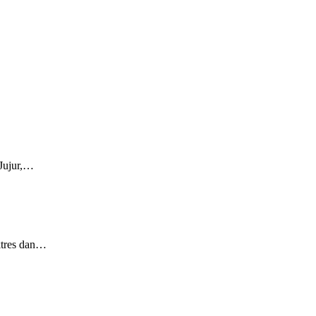
 Jujur,…
ktres dan…