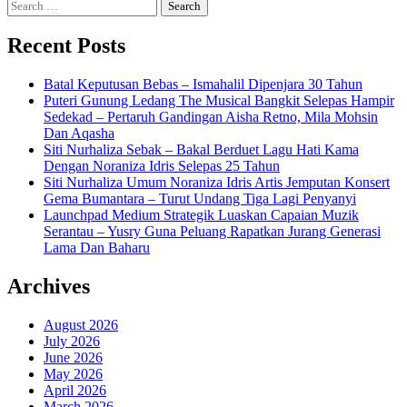
Search
for:
Recent Posts
Batal Keputusan Bebas – Ismahalil Dipenjara 30 Tahun
Puteri Gunung Ledang The Musical Bangkit Selepas Hampir
Sedekad – Pertaruh Gandingan Aisha Retno, Mila Mohsin
Dan Aqasha
Siti Nurhaliza Sebak – Bakal Berduet Lagu Hati Kama
Dengan Noraniza Idris Selepas 25 Tahun
Siti Nurhaliza Umum Noraniza Idris Artis Jemputan Konsert
Gema Bumantara – Turut Undang Tiga Lagi Penyanyi
Launchpad Medium Strategik Luaskan Capaian Muzik
Serantau – Yusry Guna Peluang Rapatkan Jurang Generasi
Lama Dan Baharu
Archives
August 2026
July 2026
June 2026
May 2026
April 2026
March 2026