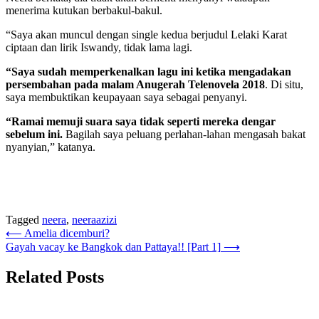
menerima kutukan berbakul-bakul.
“Saya akan muncul dengan single kedua berjudul Lelaki Karat
ciptaan dan lirik Iswandy, tidak lama lagi.
“Saya sudah memperkenalkan lagu ini ketika mengadakan
persembahan pada malam Anugerah Telenovela 2018
. Di situ,
saya membuktikan keupayaan saya sebagai penyanyi.
“Ramai memuji suara saya tidak seperti mereka dengar
sebelum ini.
Bagilah saya peluang perlahan-lahan mengasah bakat
nyanyian,” katanya.
Tagged
neera
,
neeraazizi
Post
⟵
Amelia dicemburi?
Gayah vacay ke Bangkok dan Pattaya!! [Part 1]
⟶
navigation
Related Posts