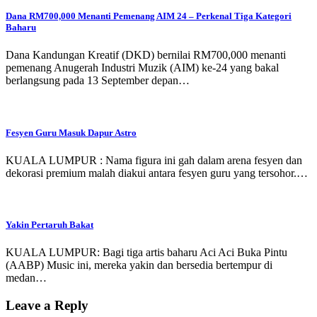
Dana RM700,000 Menanti Pemenang AIM 24 – Perkenal Tiga Kategori
Baharu
Dana Kandungan Kreatif (DKD) bernilai RM700,000 menanti
pemenang Anugerah Industri Muzik (AIM) ke-24 yang bakal
berlangsung pada 13 September depan…
Fesyen Guru Masuk Dapur Astro
KUALA LUMPUR : Nama figura ini gah dalam arena fesyen dan
dekorasi premium malah diakui antara fesyen guru yang tersohor.…
Yakin Pertaruh Bakat
KUALA LUMPUR: Bagi tiga artis baharu Aci Aci Buka Pintu
(AABP) Music ini, mereka yakin dan bersedia bertempur di
medan…
Leave a Reply