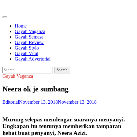
Skip
to
content
Home
Gayah Vaganza
Gayah Semasa
Gayah Review
Gayah Stylo
Gayah Viral
Gayah Advertorial
Search
for:
Gayah Vaganza
Neera ok je sumbang
Editorial
November 13, 2018
November 13, 2018
Murung selepas mendengar suaranya menyanyi.
Ungkapan itu tentunya memberikan tamparan
hebat buat penyanyi, Neera Azizi.