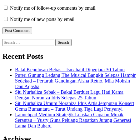
Notify me of follow-up comments by email.
Notify me of new posts by email.
Search
for:
Recent Posts
Batal Keputusan Bebas – Ismahalil Dipenjara 30 Tahun
Puteri Gunung Ledang The Musical Bangkit Selepas Hampir
Sedekad – Pertaruh Gandingan Aisha Retno, Mila Mohsin
Dan Aqasha
Siti Nurhaliza Sebak – Bakal Berduet Lagu Hati Kama
Dengan Noraniza Idris Selepas 25 Tahun
Siti Nurhaliza Umum Noraniza Idris Artis Jemputan Konsert
Gema Bumantara – Turut Undang Tiga Lagi Penyanyi
Launchpad Medium Strategik Luaskan Capaian Muzik
Serantau – Yusry Guna Peluang Rapatkan Jurang Generasi
Lama Dan Baharu
Archives