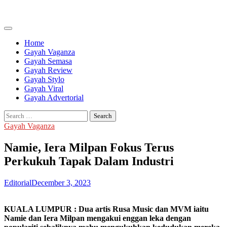
Skip
to
content
Home
Gayah Vaganza
Gayah Semasa
Gayah Review
Gayah Stylo
Gayah Viral
Gayah Advertorial
Search
for:
Gayah Vaganza
Namie, Iera Milpan Fokus Terus
Perkukuh Tapak Dalam Industri
Editorial
December 3, 2023
KUALA LUMPUR : Dua artis Rusa Music dan MVM iaitu
Namie dan Iera Milpan mengakui enggan leka dengan