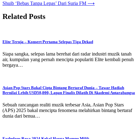
navigation
Shuib ‘Bebas Tanpa Lepas’ Dari Suria FM
⟶
Related Posts
Elite Teruja – Konsert Pertama Selepas Tiga Dekad
Siapa sangka, selepas lama berehat dari radar industri muzik tanah
air, kumpulan yang pernah mencipta populariti Elite kembali penuh
bergaya…
Asian Pop Stars Bakal Cipta Bintang Bertaraf Dunia – Tawar Hadiah
Bernilai Lebih USD50,000, Lapan Finalis Dilatih Di Akademi Antarabangsa
Sebuah rancangan realiti muzik terbesar Asia, Asian Pop Stars
(APS) 2025 bakal mencipta fenomena melahirkan bintang bertaraf
dunia dari benua…
Fazbulous Raya 2024 Kekal Harga Mampu Milik