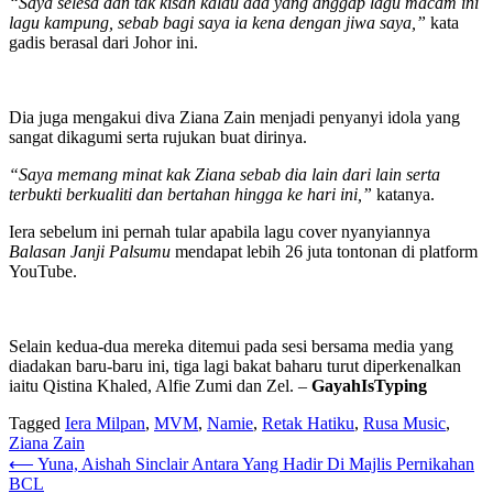
“Saya selesa dan tak kisah kalau ada yang anggap lagu macam ini
lagu kampung, sebab bagi saya ia kena dengan jiwa saya,”
kata
gadis berasal dari Johor ini.
Dia juga mengakui diva Ziana Zain menjadi penyanyi idola yang
sangat dikagumi serta rujukan buat dirinya.
“Saya memang minat kak Ziana sebab dia lain dari lain serta
terbukti berkualiti dan bertahan hingga ke hari ini,”
katanya.
Iera sebelum ini pernah tular apabila lagu cover nyanyiannya
Balasan Janji Palsumu
mendapat lebih 26 juta tontonan di platform
YouTube.
Selain kedua-dua mereka ditemui pada sesi bersama media yang
diadakan baru-baru ini, tiga lagi bakat baharu turut diperkenalkan
iaitu Qistina Khaled, Alfie Zumi dan Zel. –
GayahIsTyping
Tagged
Iera Milpan
,
MVM
,
Namie
,
Retak Hatiku
,
Rusa Music
,
Ziana Zain
Post
⟵
Yuna, Aishah Sinclair Antara Yang Hadir Di Majlis Pernikahan
BCL