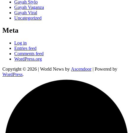
Gayah Stylo
Gayah Vaganza
Gayah Viral
Uncategorized
Meta
Log in
Entries feed
Comments feed
WordPress.org
Copyright © 2026
| World News by
Ascendoor
| Powered by
WordPress
.