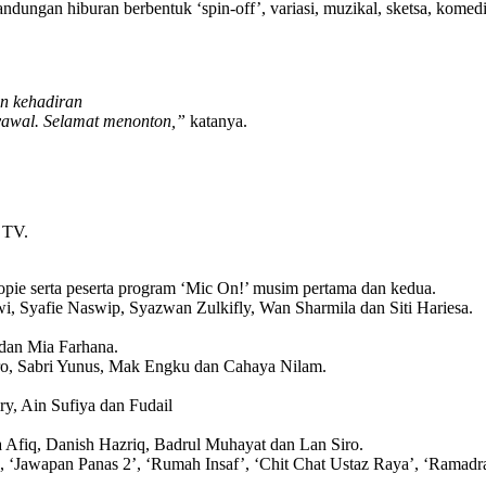
ngan hiburan berbentuk ‘spin-off’, variasi, muzikal, sketsa, komedi, t
an kehadiran
yawal. Selamat menonton,”
katanya.
 TV.
pie serta peserta program ‘Mic On!’ musim pertama dan kedua.
i, Syafie Naswip, Syazwan Zulkifly, Wan Sharmila dan Siti Hariesa.
 dan Mia Farhana.
ero, Sabri Yunus, Mak Engku dan Cahaya Nilam.
y, Ain Sufiya dan Fudail
a Afiq, Danish Hazriq, Badrul Muhayat dan Lan Siro.
, ‘Jawapan Panas 2’, ‘Rumah Insaf’, ‘Chit Chat Ustaz Raya’, ‘Ramadr