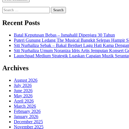
Search
for:
Recent Posts
Batal Keputusan Bebas – Ismahalil Dipenjara 30 Tahun
Puteri Gunung Ledang The Musical Bangkit Selepas Hampir S
Siti Nurhaliza Sebak – Bakal Berduet Lagu Hati Kama Dengan
Siti Nurhaliza Umum Noraniza Idris Artis Jemputan Konsert 
Launchpad Medium Strategik Luaskan Capaian Muzik Seranta
Archives
August 2026
July 2026
June 2026
May 2026
April 2026
March 2026
February 2026
January 2026
December 2025
November 2025