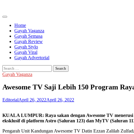
Skip
to
content
Home
Gayah Vaganza
Gayah Semasa
Gayah Review
Gayah Stylo
Gayah Viral
Gayah Advertorial
Search
for:
Gayah Vaganza
Awesome TV Saji Lebih 150 Program Ray
Editorial
April 26, 2022
April 26, 2022
KUALA LUMPUR: Raya sakan dengan Awesome TV menerusi lebi
eksklusif di platform Astro (Saluran 123) dan MyTV (Saluran 112
Pengarah Unit Kandungan Awesome TV Datin Ezzan Zalilah Zulfadzl