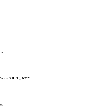
m…
-36 (AJL36), tetapi…
aimi…