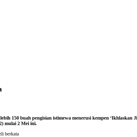
a
h 150 buah pengisian istimewa menerusi kempen ‘Ikhlaskan Ji
) mulai 2 Mei ini.
i berkata