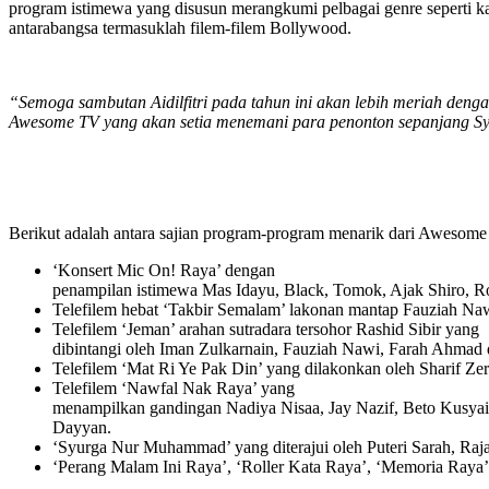
program istimewa yang disusun merangkumi pelbagai genre seperti kandu
antarabangsa termasuklah filem-filem Bollywood.
“Semoga sambutan Aidilfitri pada tahun ini akan lebih meriah deng
Awesome TV yang akan setia menemani para penonton sepanjang S
Berikut adalah antara sajian program-program menarik dari Awesome
‘Konsert Mic On! Raya’ dengan
penampilan istimewa Mas Idayu, Black, Tomok, Ajak Shiro, Ro
Telefilem hebat ‘Takbir Semalam’ lakonan mantap Fauziah Naw
Telefilem ‘Jeman’ arahan sutradara tersohor Rashid Sibir yang
dibintangi oleh Iman Zulkarnain, Fauziah Nawi, Farah Ahmad
Telefilem ‘Mat Ri Ye Pak Din’ yang dilakonkan oleh Sharif Z
Telefilem ‘Nawfal Nak Raya’ yang
menampilkan gandingan Nadiya Nisaa, Jay Nazif, Beto Kusyair
Dayyan.
‘Syurga Nur Muhammad’ yang diterajui oleh Puteri Sarah, Raj
‘Perang Malam Ini Raya’, ‘Roller Kata Raya’, ‘Memoria Raya’