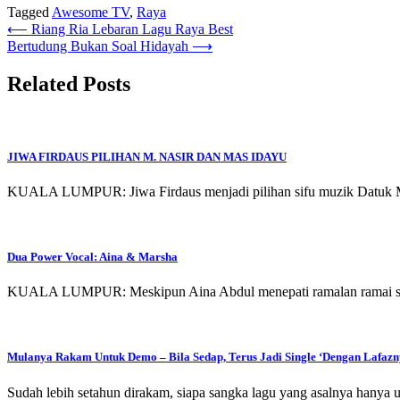
Tagged
Awesome TV
,
Raya
Post
⟵
Riang Ria Lebaran Lagu Raya Best
Bertudung Bukan Soal Hidayah
⟶
navigation
Related Posts
JIWA FIRDAUS PILIHAN M. NASIR DAN MAS IDAYU
KUALA LUMPUR: Jiwa Firdaus menjadi pilihan sifu muzik Datuk M.
Dua Power Vocal: Aina & Marsha
KUALA LUMPUR: Meskipun Aina Abdul menepati ramalan ramai sela
Mulanya Rakam Untuk Demo – Bila Sedap, Terus Jadi Single ‘Dengan Lafazn
Sudah lebih setahun dirakam, siapa sangka lagu yang asalnya hanya 