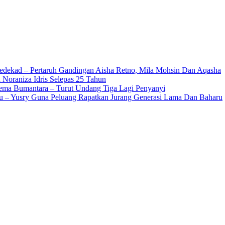
edekad – Pertaruh Gandingan Aisha Retno, Mila Mohsin Dan Aqasha
 Noraniza Idris Selepas 25 Tahun
Gema Bumantara – Turut Undang Tiga Lagi Penyanyi
u – Yusry Guna Peluang Rapatkan Jurang Generasi Lama Dan Baharu