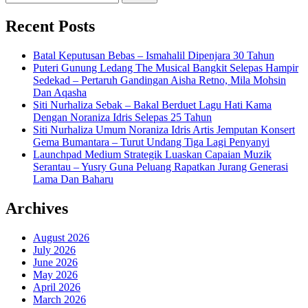
for:
Recent Posts
Batal Keputusan Bebas – Ismahalil Dipenjara 30 Tahun
Puteri Gunung Ledang The Musical Bangkit Selepas Hampir
Sedekad – Pertaruh Gandingan Aisha Retno, Mila Mohsin
Dan Aqasha
Siti Nurhaliza Sebak – Bakal Berduet Lagu Hati Kama
Dengan Noraniza Idris Selepas 25 Tahun
Siti Nurhaliza Umum Noraniza Idris Artis Jemputan Konsert
Gema Bumantara – Turut Undang Tiga Lagi Penyanyi
Launchpad Medium Strategik Luaskan Capaian Muzik
Serantau – Yusry Guna Peluang Rapatkan Jurang Generasi
Lama Dan Baharu
Archives
August 2026
July 2026
June 2026
May 2026
April 2026
March 2026