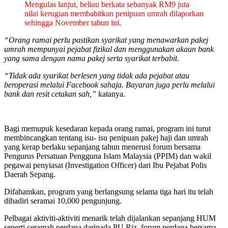
Mengulas lanjut, beliau berkata sebanyak RM9 juta
nilai kerugian membabitkan penipuan umrah dilaporkan
sehingga November tahun ini.
“Orang ramai perlu pastikan syarikat yang menawarkan pakej
umrah mempunyai pejabat fizikal dan menggunakan akaun bank
yang sama dengan nama pakej serta syarikat terbabit.
“Tidak ada syarikat berlesen yang tidak ada pejabat atau
beroperasi melalui Facebook sahaja. Bayaran juga perlu melalui
bank dan resit cetakan sah,”
katanya.
Bagi memupuk kesedaran kepada orang ramai, program ini turut
membincangkan tentang isu- isu penipuan pakej haji dan umrah
yang kerap berlaku sepanjang tahun menerusi forum bersama
Pengurus Persatuan Pengguna Islam Malaysia (PPIM) dan wakil
pegawai penyiasat (Investigation Officer) dari Ibu Pejabat Polis
Daerah Sepang.
Difahamkan, program yang berlangsung selama tiga hari itu telah
dihadiri seramai 10,000 pengunjung.
Pelbagai aktiviti-aktiviti menarik telah dijalankan sepanjang HUM
seperti ceramah perdana daripada PU Riz, forum perdana bersama