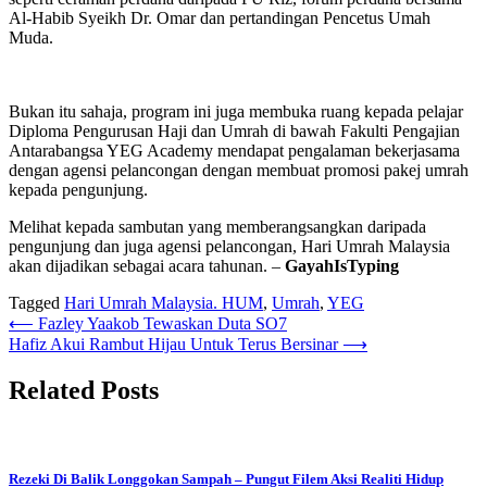
Al-Habib Syeikh Dr. Omar dan pertandingan Pencetus Umah
Muda.
Bukan itu sahaja, program ini juga membuka ruang kepada pelajar
Diploma Pengurusan Haji dan Umrah di bawah Fakulti Pengajian
Antarabangsa YEG Academy mendapat pengalaman bekerjasama
dengan agensi pelancongan dengan membuat promosi pakej umrah
kepada pengunjung.
Melihat kepada sambutan yang memberangsangkan daripada
pengunjung dan juga agensi pelancongan, Hari Umrah Malaysia
akan dijadikan sebagai acara tahunan. –
GayahIsTyping
Tagged
Hari Umrah Malaysia. HUM
,
Umrah
,
YEG
Post
⟵
Fazley Yaakob Tewaskan Duta SO7
Hafiz Akui Rambut Hijau Untuk Terus Bersinar
⟶
navigation
Related Posts
Rezeki Di Balik Longgokan Sampah – Pungut Filem Aksi Realiti Hidup