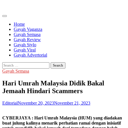
Skip
to
content
Home
Gayah Vaganza
Gayah Semasa
Gayah Review
Gayah Stylo
Gayah Viral
Gayah Advertorial
Search
for:
Gayah Semasa
Hari Umrah Malaysia Didik Bakal
Jemaah Hindari Scammers
Editorial
November 20, 2023
November 21, 2023
CYBERJAYA : Hari Umrah Malaysia (HUM) yang diadakan
buat julung kalinya menarik perhatian ramai dengan inisiatif