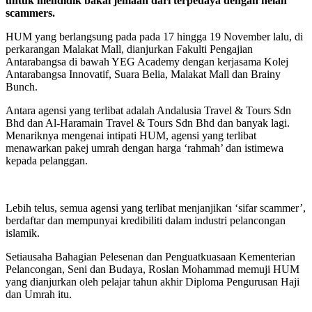
untuk mendidik bakal jemaah dari terpedaya dengan helah
scammers.
HUM yang berlangsung pada pada 17 hingga 19 November lalu, di
perkarangan Malakat Mall, dianjurkan Fakulti Pengajian
Antarabangsa di bawah YEG Academy dengan kerjasama Kolej
Antarabangsa Innovatif, Suara Belia, Malakat Mall dan Brainy
Bunch.
Antara agensi yang terlibat adalah Andalusia Travel & Tours Sdn
Bhd dan Al-Haramain Travel & Tours Sdn Bhd dan banyak lagi.
Menariknya mengenai intipati HUM, agensi yang terlibat
menawarkan pakej umrah dengan harga ‘rahmah’ dan istimewa
kepada pelanggan.
Lebih telus, semua agensi yang terlibat menjanjikan ‘sifar scammer’,
berdaftar dan mempunyai kredibiliti dalam industri pelancongan
islamik.
Setiausaha Bahagian Pelesenan dan Penguatkuasaan Kementerian
Pelancongan, Seni dan Budaya, Roslan Mohammad memuji HUM
yang dianjurkan oleh pelajar tahun akhir Diploma Pengurusan Haji
dan Umrah itu.