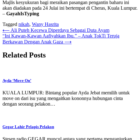
Majlis kesyukuran bagi meraikan pasangan pengantin baharu ini
akan diadakan pada 24 Julai ini bertempat di Cheras, Kuala Lumpur.
–
GayahIsTyping
Tagged
nikah
,
Wany Hasrita
Post
⟵
Ali Puteh Kecewa Diperdaya Sebagai Duta Ayam
“Ini Kawan-Kawan Aafiyahkan Ibu.” – Anak TokTi Teruja
navigation
Berkawan Dengan Anak Gaza
⟶
Related Posts
Ayda ‘Move On’
KUALA LUMPUR: Bintang popular Ayda Jebat memilih untuk
move on dari isu yang mengaitkan kononnya hubungan cinta
dengan seorang pelakon…
Gegar Lahir Pelapis Pelakon
Stesen radio GEGAR muncul antara yang pertama menganjurkan