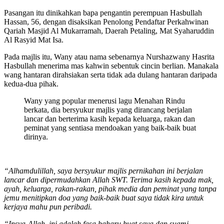
Pasangan itu dinikahkan bapa pengantin perempuan Hasbullah
Hassan, 56, dengan disaksikan Penolong Pendaftar Perkahwinan
Qariah Masjid Al Mukarramah, Daerah Petaling, Mat Syaharuddin
Al Rasyid Mat Isa.
Pada majlis itu, Wany atau nama sebenarnya Nurshazwany Hasrita
Hasbullah menerima mas kahwin sebentuk cincin berlian. Manakala
wang hantaran dirahsiakan serta tidak ada dulang hantaran daripada
kedua-dua pihak.
Wany yang popular menerusi lagu Menahan Rindu
berkata, dia bersyukur majlis yang dirancang berjalan
lancar dan berterima kasih kepada keluarga, rakan dan
peminat yang sentiasa mendoakan yang baik-baik buat
dirinya.
“Alhamdulillah, saya bersyukur majlis pernikahan ini berjalan
lancar dan dipermudahkan Allah SWT. Terima kasih kepada mak,
ayah, keluarga, rakan-rakan, pihak media dan peminat yang tanpa
jemu menitipkan doa yang baik-baik buat saya tidak kira untuk
kerjaya mahu pun peribadi.
“Insya-Allah, ini adalah fasa baharu buat saya dan suami.