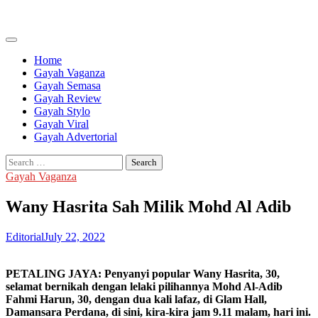
Skip
to
content
Home
Gayah Vaganza
Gayah Semasa
Gayah Review
Gayah Stylo
Gayah Viral
Gayah Advertorial
Search
for:
Gayah Vaganza
Wany Hasrita Sah Milik Mohd Al Adib
Editorial
July 22, 2022
PETALING JAYA: Penyanyi popular Wany Hasrita, 30,
selamat bernikah dengan lelaki pilihannya Mohd Al-Adib
Fahmi Harun, 30, dengan dua kali lafaz, di Glam Hall,
Damansara Perdana, di sini, kira-kira jam 9.11 malam, hari ini.