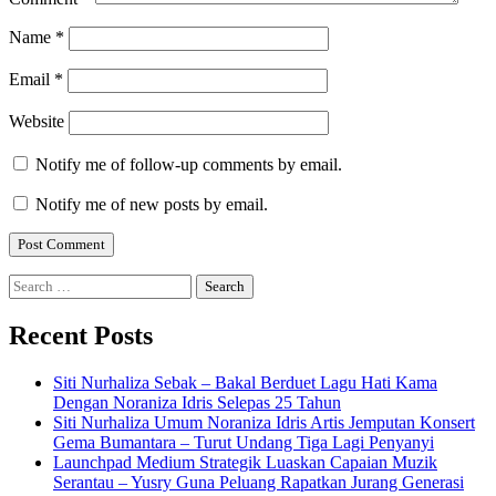
Name
*
Email
*
Website
Notify me of follow-up comments by email.
Notify me of new posts by email.
Search
for:
Recent Posts
Siti Nurhaliza Sebak – Bakal Berduet Lagu Hati Kama
Dengan Noraniza Idris Selepas 25 Tahun
Siti Nurhaliza Umum Noraniza Idris Artis Jemputan Konsert
Gema Bumantara – Turut Undang Tiga Lagi Penyanyi
Launchpad Medium Strategik Luaskan Capaian Muzik
Serantau – Yusry Guna Peluang Rapatkan Jurang Generasi