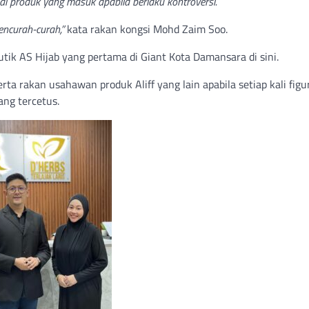
 produk yang masuk apabila berlaku kontroversi.
encurah-curah,”
kata rakan kongsi Mohd Zaim Soo.
utik AS Hijab yang pertama di Giant Kota Damansara di sini.
 rakan usahawan produk Aliff yang lain apabila setiap kali figur
ng tercetus.