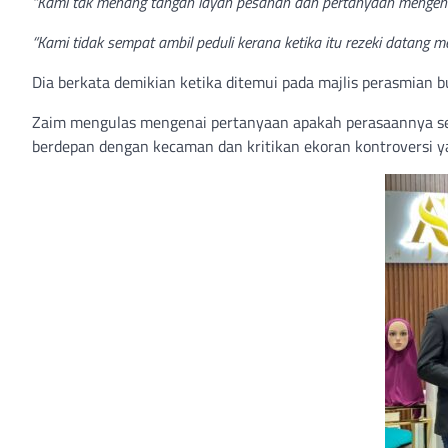
“Kami tak menang tangan layan pesanan dan pertanyaan mengenai
“Kami tidak sempat ambil peduli kerana ketika itu rezeki datang m
Dia berkata demikian ketika ditemui pada majlis perasmian b
Zaim mengulas mengenai pertanyaan apakah perasaannya serta
berdepan dengan kecaman dan kritikan ekoran kontroversi ya