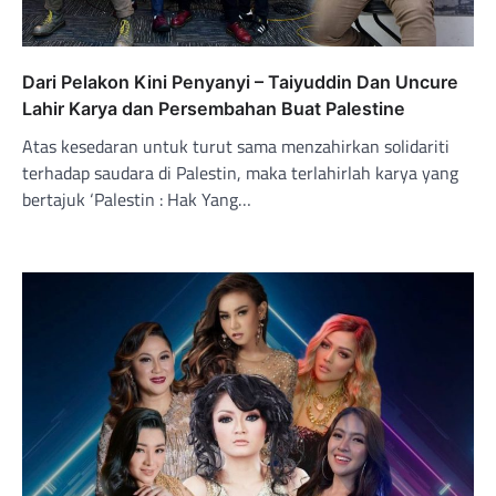
Dari Pelakon Kini Penyanyi – Taiyuddin Dan Uncure
Lahir Karya dan Persembahan Buat Palestine
Atas kesedaran untuk turut sama menzahirkan solidariti
terhadap saudara di Palestin, maka terlahirlah karya yang
bertajuk ‘Palestin : Hak Yang…