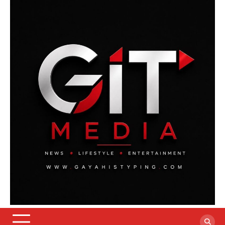
Skip
to
content