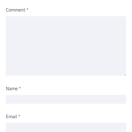
Comment
*
Name
*
Email
*