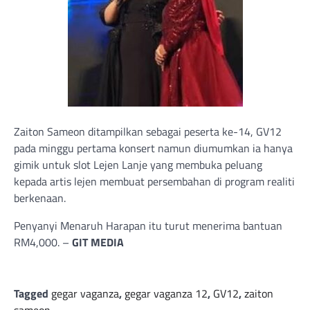
Zaiton Sameon ditampilkan sebagai peserta ke-14, GV12
pada minggu pertama konsert namun diumumkan ia hanya
gimik untuk slot Lejen Lanje yang membuka peluang
kepada artis lejen membuat persembahan di program realiti
berkenaan.
Penyanyi Menaruh Harapan itu turut menerima bantuan
RM4,000. –
GIT MEDIA
Tagged
gegar vaganza
,
gegar vaganza 12
,
GV12
,
zaiton