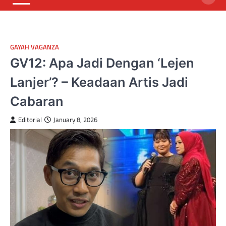
GAYAH VAGANZA
GV12: Apa Jadi Dengan ‘Lejen
Lanjer’? – Keadaan Artis Jadi
Cabaran
Editorial
January 8, 2026