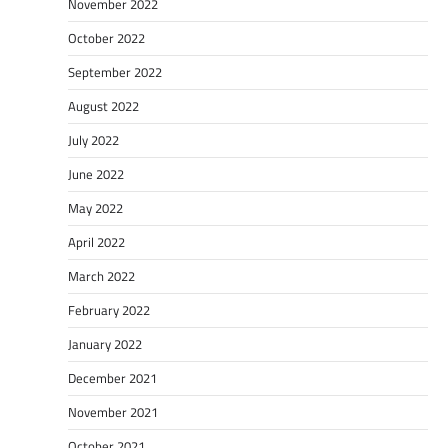
November 2022
October 2022
September 2022
August 2022
July 2022
June 2022
May 2022
April 2022
March 2022
February 2022
January 2022
December 2021
November 2021
October 2021