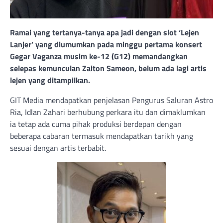
Ramai yang tertanya-tanya apa jadi dengan slot ‘Lejen
Lanjer’ yang diumumkan pada minggu pertama konsert
Gegar Vaganza musim ke-12 (G12) memandangkan
selepas kemunculan Zaiton Sameon, belum ada lagi artis
lejen yang ditampilkan.
GIT Media mendapatkan penjelasan Pengurus Saluran Astro
Ria, Idlan Zahari berhubung perkara itu dan dimaklumkan
ia tetap ada cuma pihak produksi berdepan dengan
beberapa cabaran termasuk mendapatkan tarikh yang
sesuai dengan artis terbabit.