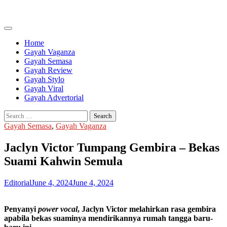
Skip
to
content
Home
Gayah Vaganza
Gayah Semasa
Gayah Review
Gayah Stylo
Gayah Viral
Gayah Advertorial
Search
for:
Gayah Semasa
,
Gayah Vaganza
Jaclyn Victor Tumpang Gembira – Bekas
Suami Kahwin Semula
Editorial
June 4, 2024
June 4, 2024
Penyanyi
power vocal
, Jaclyn Victor melahirkan rasa gembira
apabila bekas suaminya mendirikannya rumah tangga baru-