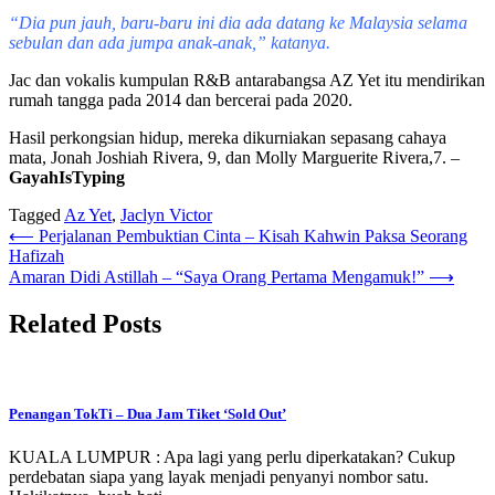
“Dia pun jauh, baru-baru ini dia ada datang ke Malaysia selama
sebulan dan ada jumpa anak-anak,”
katanya.
Jac dan vokalis kumpulan R&B antarabangsa AZ Yet itu mendirikan
rumah tangga pada 2014 dan bercerai pada 2020.
Hasil perkongsian hidup, mereka dikurniakan sepasang cahaya
mata, Jonah Joshiah Rivera, 9, dan Molly Marguerite Rivera,7. –
GayahIsTyping
Tagged
Az Yet
,
Jaclyn Victor
Post
⟵
Perjalanan Pembuktian Cinta – Kisah Kahwin Paksa Seorang
Hafizah
navigation
Amaran Didi Astillah – “Saya Orang Pertama Mengamuk!”
⟶
Related Posts
Penangan TokTi – Dua Jam Tiket ‘Sold Out’
KUALA LUMPUR : Apa lagi yang perlu diperkatakan? Cukup
perdebatan siapa yang layak menjadi penyanyi nombor satu.