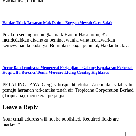
Hakikatnya, buah hati…
Haidar Tolak Tawaran Mak Datin – Enggan Mewah Cara Salah
Pelakon sedang meningkat naik Haidar Hasanudin, 35,
mendedahkan diganggu peminat wanita yang menawarkan
kemewahan kepadanya. Bermula sebagai peminat, Haidar tidak…
Accor Dan Tropicana Memeterai Perjanjian – Gabung Kepakaran Perkenal
Hospitaliti Bertaraf Dunia Mercure Living Genting Highlands
PETALING JAYA: Gergasi hospitaliti global, Accor, dan salah satu
pemaju hartanah terkemuka tanah air, Tropicana Corporation Berhad
(Tropicana), memeterai perjanjian…
Leave a Reply
Your email address will not be published.
Required fields are
marked
*