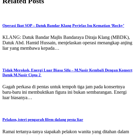
Related Posts
Operasi Ikut SOP – Datuk Bandar Klang Perjelas Isu Kematian ‘Rocky’
KLANG: Datuk Bandar Majlis Bandaraya Diraja Klang (MBDK),
Datuk Abd. Hamid Hussain, menjelaskan operasi menangkap anjing
liar yang membawa kepada…
Tidak Merokok, Energi Luar Biasa Sifu – M.Nasir Kembali Dengan Konsert
Datuk M.Nasir Cipta 2
Gagah perkasa di pentas untuk tempoh tiga jam pada konsertnya
baru-baru ini membuktikan figura ini bukan sembarangan. Energi
luar biasanya…
Pelakon, isteri pengarah filem dalang pesta liar
Ramai tertanya-tanya siapakah pelakon wanita yang ditahan dalam