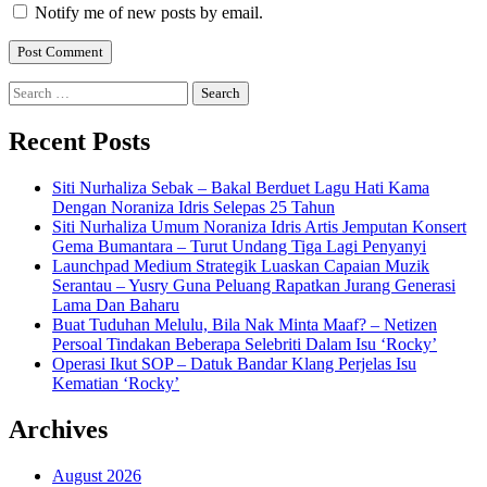
Notify me of new posts by email.
Search
for:
Recent Posts
Siti Nurhaliza Sebak – Bakal Berduet Lagu Hati Kama
Dengan Noraniza Idris Selepas 25 Tahun
Siti Nurhaliza Umum Noraniza Idris Artis Jemputan Konsert
Gema Bumantara – Turut Undang Tiga Lagi Penyanyi
Launchpad Medium Strategik Luaskan Capaian Muzik
Serantau – Yusry Guna Peluang Rapatkan Jurang Generasi
Lama Dan Baharu
Buat Tuduhan Melulu, Bila Nak Minta Maaf? – Netizen
Persoal Tindakan Beberapa Selebriti Dalam Isu ‘Rocky’
Operasi Ikut SOP – Datuk Bandar Klang Perjelas Isu
Kematian ‘Rocky’
Archives
August 2026