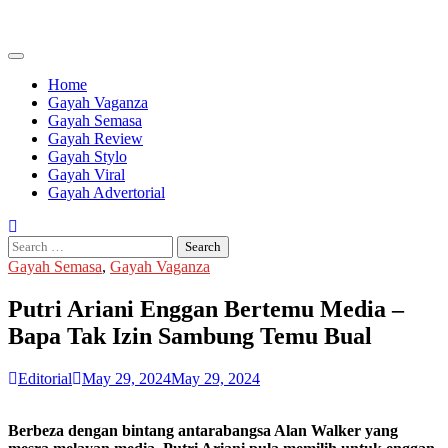
Skip
to
content
Home
Gayah Vaganza
Gayah Semasa
Gayah Review
Gayah Stylo
Gayah Viral
Gayah Advertorial
Search
for:
Gayah Semasa
,
Gayah Vaganza
Putri Ariani Enggan Bertemu Media –
Bapa Tak Izin Sambung Temu Bual
Editorial
May 29, 2024
May 29, 2024
Berbeza dengan bintang antarabangsa Alan Walker yang