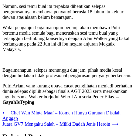
Namun, sesi temu bual itu terpaksa dihentikan selepas
pengurusannya membawa penyanyi berusia 18 tahun itu keluar
dewan atas alasan belum bersarapan.
Wakil penganjur bagaimanapun berjanji akan membawa Putri
bertemu media semula bagi meneruskan sesi temu bual yang
tertangguh berhubung konsertnya dengan Alan Walker yang bakal
berlangsung pada 22 Jun ini di ibu negara anjuran Megatix
Malaysia.
Bagaimanapun, selepas menunggu dua jam, pihak media kesal
dengan tindakan tidak profesional pengurusan penyanyi berkenaan.
Putri Ariani yang kurang upaya cacat penglihatan menjadi perhatian
dunia selepas dipilih sebagai finalis AGT 2023 serta merakamkan
lagu bersama Walker berjudul Who I Am serta Peder Elias. –
GayahIsTyping
Post
⟵
Chef Wan Minta Maaf – Komen Hanya Gurauan Disalah
Anggap
navigation
Juara GV7 Mengaku Salah – Miliki Dadah Jenis Heroin
⟶