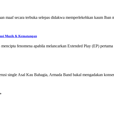
onan maaf secara terbuka selepas didakwa memperlekehkan kaum Iban 
olusi Muzik & Kematangan
us mencipta fenomena apabila melancarkan Extended Play (EP) perta
usi single Asal Kau Bahagia, Armada Band bakal mengadakan konse
*