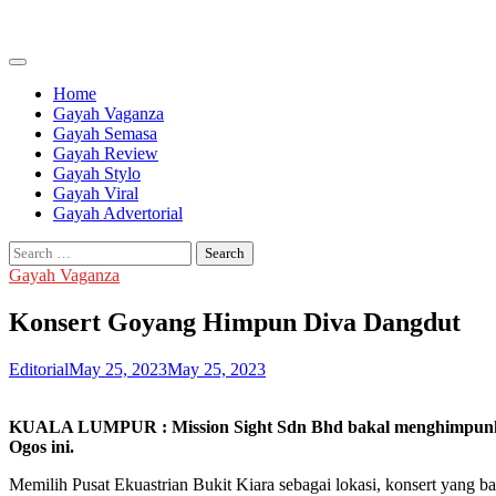
Skip
to
content
Home
Gayah Vaganza
Gayah Semasa
Gayah Review
Gayah Stylo
Gayah Viral
Gayah Advertorial
Search
for:
Gayah Vaganza
Konsert Goyang Himpun Diva Dangdut
Editorial
May 25, 2023
May 25, 2023
KUALA LUMPUR : Mission Sight Sdn Bhd bakal menghimpunkan b
Ogos ini.
Memilih Pusat Ekuastrian Bukit Kiara sebagai lokasi, konsert yang b