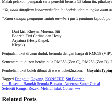
Malah pelakon, pengarah serta penerbit berusia 53 tahun itu, pihakn
“Ya, tidak dinafikan kebarangkalian itu berlaku dan mungkin akan a
“Kami sebagai penganjur sudah memberi garis panduan kepada para
Dari kiri: Rheyna Morena, Siti
Badriah Fitri Carlina dan Hesty
Aryatura (HestyKlepek-
Klepek)
Penjualan tiket di zom duduk bermula dengan harga di RM658 (VI
Sementara itu di zon berdiri pula RM358 (Zon C), RM258 (Zon D),
Pembelian tiket boleh dibuat di www.ticket2u.com. –
GayahIsTypin
Tagged
Dangdut
,
Goyang
,
KONSERT
,
Siti Badriah
Post
⟵
Rosecun Bangkit Semula Bersama Amerose Super Cereal
Selebriti Kongsi Rezeki Melalui Infak Corner
⟶
navigation
Related Posts