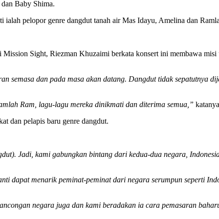
ni dan Baby Shima.
ti ialah pelopor genre dangdut tanah air Mas Idayu, Amelina dan Ram
 Mission Sight, Riezman Khuzaimi berkata konsert ini membawa misi
semasa dan pada masa akan datang. Dangdut tidak sepatutnya dijadi
mlah Ram, lagu-lagu mereka dinikmati dan diterima semua,”
katanya
t dan pelapis baru genre dangdut.
ngdut). Jadi, kami gabungkan bintang dari kedua-dua negara, Indones
nti dapat menarik peminat-peminat dari negara serumpun seperti Indo
lancongan negara juga dan kami beradakan ia cara pemasaran baharu