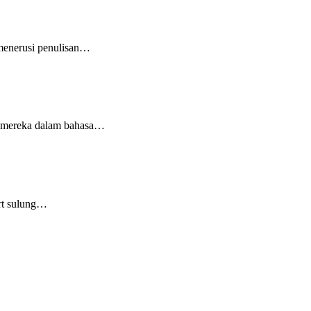
menerusi penulisan…
ma mereka dalam bahasa…
rt sulung…