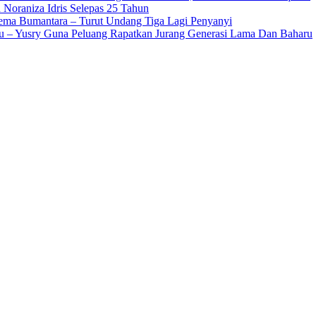
 Noraniza Idris Selepas 25 Tahun
Gema Bumantara – Turut Undang Tiga Lagi Penyanyi
u – Yusry Guna Peluang Rapatkan Jurang Generasi Lama Dan Baharu