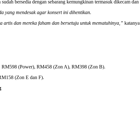
ya sudah bersedia dengan sebarang kemungkinan termasuk dikecam dan ac
da yang mendesak agar konsert ini dihentikan.
 artis dan mereka faham dan bersetuju untuk mematuhinya,”
katanya
P), RM598 (Power), RM458 (Zon A), RM398 (Zon B).
 RM158 (Zon E dan F).
g