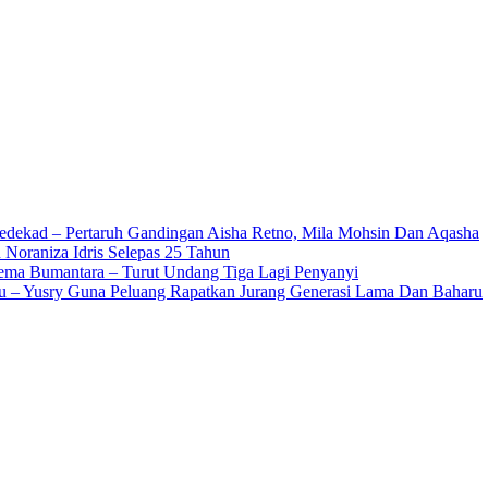
edekad – Pertaruh Gandingan Aisha Retno, Mila Mohsin Dan Aqasha
 Noraniza Idris Selepas 25 Tahun
Gema Bumantara – Turut Undang Tiga Lagi Penyanyi
u – Yusry Guna Peluang Rapatkan Jurang Generasi Lama Dan Baharu