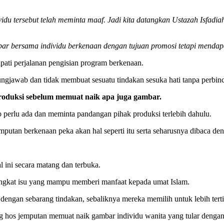
ndividu tersebut telah meminta maaf. Jadi kita datangkan Ustazah Isfa
ar bersama individu berkenaan dengan tujuan promosi tetapi mendapa
tipati perjalanan pengisian program berkenaan.
ggungjawab dan tidak membuat sesuatu tindakan sesuka hati tanpa perbin
produksi sebelum memuat naik apa juga gambar.
b perlu ada dan meminta pandangan pihak produksi terlebih dahulu.
putan berkenaan peka akan hal seperti itu serta seharusnya dibaca den
 ini secara matang dan terbuka.
angkat isu yang mampu memberi manfaat kepada umat Islam.
engan sebarang tindakan, sebaliknya mereka memilih untuk lebih terti
ang hos jemputan memuat naik gambar individu wanita yang tular denga