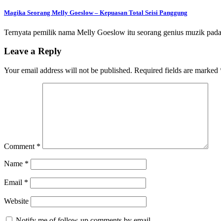
Magika Seorang Melly Goeslow – Kepuasan Total Seisi Panggung
Ternyata pemilik nama Melly Goeslow itu seorang genius muzik pada
Leave a Reply
Your email address will not be published.
Required fields are marked
Comment
*
Name
*
Email
*
Website
Notify me of follow-up comments by email.