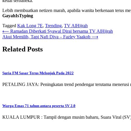
kedai serbaneka.
Lebih membuatkan netizen marah, apabila wanita berkenaan terus mem
GayahIsTyping
Tagged
Kak Long 7E
,
Trending
,
TV AlHijrah
Post
⟵
Ramadan Diberkati Syawal Dirai bersama TV AlHijrah
Akui Memilih, Tapi Nafi Diva – Fazley Yaakob
⟶
navigation
Related Posts
Suria FM Sasar Terus Melonjak Pada 2022
PETALING JAYA: Peningkatan trend pendengar terutama menerusi me
Warga Emas 71 tahun antara peserta SV 2.0
KUALA LUMPUR : Tampil dengan musim baharu, Suara Viral (SV) 2.