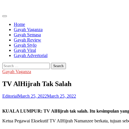
Skip
to
content
Home
Gayah Vaganza
Gayah Semasa
Gayah Review
Gayah Stylo
Gayah Viral
Gayah Advertorial
Search
for:
Gayah Vaganza
TV AlHijrah Tak Salah
Editorial
March 25, 2022
March 25, 2022
KUALA LUMPUR: TV AlHijrah tak salah. Itu kesimpulan yang bol
Ketua Pegawai Eksekutif TV AlHijrah Namanzee berkata, tujuan seben