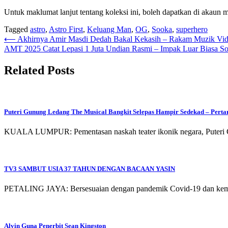
Untuk maklumat lanjut tentang koleksi ini, boleh dapatkan di akaun me
Tagged
astro
,
Astro First
,
Keluang Man
,
OG
,
Sooka
,
superhero
Post
⟵
Akhirnya Amir Masdi Dedah Bakal Kekasih – Rakam Muzik Vi
AMT 2025 Catat Lepasi 1 Juta Undian Rasmi – Impak Luar Biasa 
navigation
Related Posts
Puteri Gunung Ledang The Musical Bangkit Selepas Hampir Sedekad – Perta
KUALA LUMPUR: Pementasan naskah teater ikonik negara, Puteri 
TV3 SAMBUT USIA 37 TAHUN DENGAN BACAAN YASIN
PETALING JAYA: Bersesuaian dengan pandemik Covid-19 dan kemelu
Alvin Guna Penerbit Sean Kingston