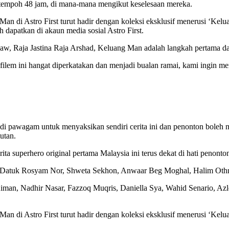
 tempoh 48 jam, di mana-mana mengikut keselesaan mereka.
n di Astro First turut hadir dengan koleksi eksklusif menerusi ‘Kelu
h dapatkan di akaun media sosial Astro First.
, Raja Jastina Raja Arshad, Keluang Man adalah langkah pertama dal
filem ini hangat diperkatakan dan menjadi bualan ramai, kami ingi
 di pawagam untuk menyaksikan sendiri cerita ini dan penonton boleh 
utan.
a superhero original pertama Malaysia ini terus dekat di hati penonton
 Datuk Rosyam Nor, Shweta Sekhon, Anwaar Beg Moghal, Halim Othm
Aiman, Nadhir Nasar, Fazzoq Muqris, Daniella Sya, Wahid Senario, Azl
n di Astro First turut hadir dengan koleksi eksklusif menerusi ‘Kelu