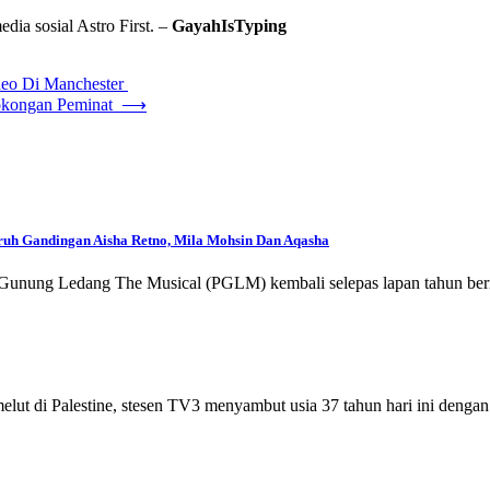
dia sosial Astro First. –
GayahIsTyping
deo Di Manchester
Sokongan Peminat
⟶
ruh Gandingan Aisha Retno, Mila Mohsin Dan Aqasha
Gunung Ledang The Musical (PGLM) kembali selepas lapan tahun b
t di Palestine, stesen TV3 menyambut usia 37 tahun hari ini deng