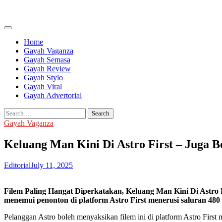
Skip
to
content
Home
Gayah Vaganza
Gayah Semasa
Gayah Review
Gayah Stylo
Gayah Viral
Gayah Advertorial
Search
for:
Gayah Vaganza
Keluang Man Kini Di Astro First – Juga B
Editorial
July 11, 2025
Filem Paling Hangat Diperkatakan, Keluang Man Kini Di Astro 
menemui penonton di platform Astro First menerusi saluran 480
Pelanggan Astro boleh menyaksikan filem ini di platform Astro Fir