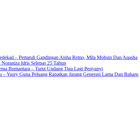
edekad – Pertaruh Gandingan Aisha Retno, Mila Mohsin Dan Aqasha
 Noraniza Idris Selepas 25 Tahun
Gema Bumantara – Turut Undang Tiga Lagi Penyanyi
u – Yusry Guna Peluang Rapatkan Jurang Generasi Lama Dan Baharu