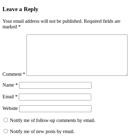
Leave a Reply
Your email address will not be published.
Required fields are
marked
*
Comment
*
Name
*
Email
*
Website
Notify me of follow-up comments by email.
Notify me of new posts by email.