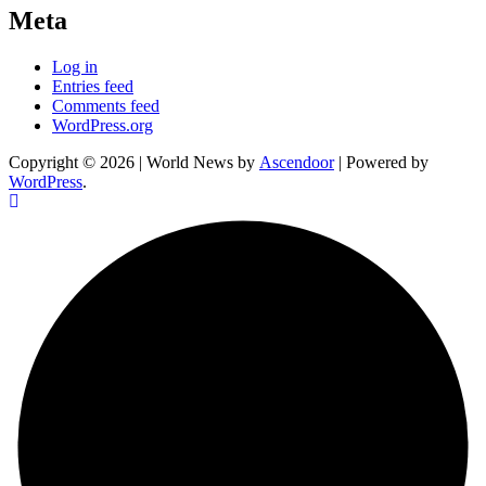
Meta
Log in
Entries feed
Comments feed
WordPress.org
Copyright © 2026
| World News by
Ascendoor
| Powered by
WordPress
.