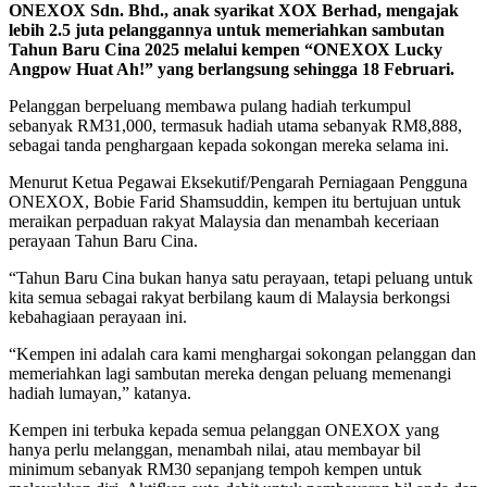
ONEXOX Sdn. Bhd., anak syarikat XOX Berhad, mengajak
lebih 2.5 juta pelanggannya untuk memeriahkan sambutan
Tahun Baru Cina 2025 melalui kempen “ONEXOX Lucky
Angpow Huat Ah!” yang berlangsung sehingga 18 Februari.
Pelanggan berpeluang membawa pulang hadiah terkumpul
sebanyak RM31,000, termasuk hadiah utama sebanyak RM8,888,
sebagai tanda penghargaan kepada sokongan mereka selama ini.
Menurut Ketua Pegawai Eksekutif/Pengarah Perniagaan Pengguna
ONEXOX, Bobie Farid Shamsuddin, kempen itu bertujuan untuk
meraikan perpaduan rakyat Malaysia dan menambah keceriaan
perayaan Tahun Baru Cina.
“Tahun Baru Cina bukan hanya satu perayaan, tetapi peluang untuk
kita semua sebagai rakyat berbilang kaum di Malaysia berkongsi
kebahagiaan perayaan ini.
“Kempen ini adalah cara kami menghargai sokongan pelanggan dan
memeriahkan lagi sambutan mereka dengan peluang memenangi
hadiah lumayan,” katanya.
Kempen ini terbuka kepada semua pelanggan ONEXOX yang
hanya perlu melanggan, menambah nilai, atau membayar bil
minimum sebanyak RM30 sepanjang tempoh kempen untuk