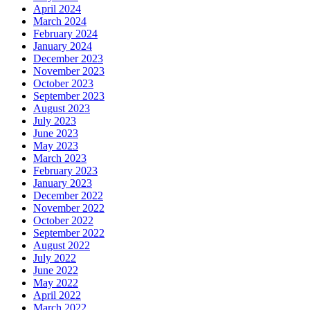
April 2024
March 2024
February 2024
January 2024
December 2023
November 2023
October 2023
September 2023
August 2023
July 2023
June 2023
May 2023
March 2023
February 2023
January 2023
December 2022
November 2022
October 2022
September 2022
August 2022
July 2022
June 2022
May 2022
April 2022
March 2022