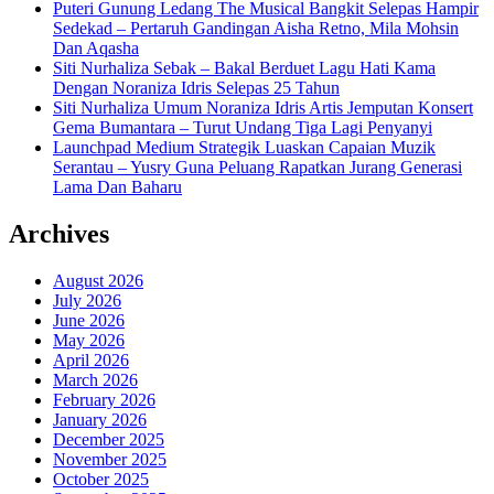
Puteri Gunung Ledang The Musical Bangkit Selepas Hampir
Sedekad – Pertaruh Gandingan Aisha Retno, Mila Mohsin
Dan Aqasha
Siti Nurhaliza Sebak – Bakal Berduet Lagu Hati Kama
Dengan Noraniza Idris Selepas 25 Tahun
Siti Nurhaliza Umum Noraniza Idris Artis Jemputan Konsert
Gema Bumantara – Turut Undang Tiga Lagi Penyanyi
Launchpad Medium Strategik Luaskan Capaian Muzik
Serantau – Yusry Guna Peluang Rapatkan Jurang Generasi
Lama Dan Baharu
Archives
August 2026
July 2026
June 2026
May 2026
April 2026
March 2026
February 2026
January 2026
December 2025
November 2025
October 2025