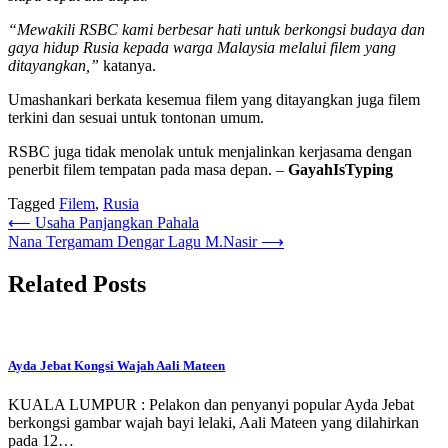
“Mewakili RSBC kami berbesar hati untuk berkongsi budaya dan
gaya hidup Rusia kepada warga Malaysia melalui filem yang
ditayangkan,”
katanya.
Umashankari berkata kesemua filem yang ditayangkan juga filem
terkini dan sesuai untuk tontonan umum.
RSBC juga tidak menolak untuk menjalinkan kerjasama dengan
penerbit filem tempatan pada masa depan. –
GayahIsTyping
Tagged
Filem
,
Rusia
Post
⟵
Usaha Panjangkan Pahala
Nana Tergamam Dengar Lagu M.Nasir
⟶
navigation
Related Posts
Ayda Jebat Kongsi Wajah Aali Mateen
KUALA LUMPUR : Pelakon dan penyanyi popular Ayda Jebat
berkongsi gambar wajah bayi lelaki, Aali Mateen yang dilahirkan
pada 12…