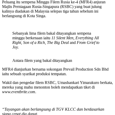
Peluang itu sempena Minggu Filem Rusia ke-4 (MFR4) anjuran
Majlis Perniagaan Rusia-Singapura (RSBC) yang buat julung
kalinya diadakan di Malaysia selepas tiga tahun sebelum ini
berlangsung di Kota Singa.
Sebanyak lima filem bakal ditayangkan sempena
minggu berkenaan iaitu
11 Silent Men, Everything All
Right, Son of a Rich, The Big Deal
and
From Grief to
Joy.
Antara filem yang bakal ditayangkan
MFR4 dianjurkan bersama sokongan Prevail Production Sdn Bhd
iaitu sebuah syarikat produksi tempatan.
Wakil dan pengedar filem RSBC, Umashankari Yimarakuro berkata,
mereka yang mahu menonton boleh mendapatkan tiket di
www.eventbrite.com
.
“Tayangan akan berlangsung di TGV KLCC dan berdasarkan
siapa cepat dia dapat.