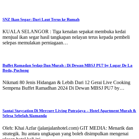
SNZ Ikan Segar: Dari Laut Terus ke Rumah
KUALA SELANGOR : Tiga kenalan sepakat membuka kedai
menjual ikan segar hasil tangkapan nelayan terus kepada pembeli
selepas memulakan perniagaan…
Buffet Ramadan Sedap Dan Murah : Di Dewan MBSJ PU7 by Lugar De La
Boda, Puchong
Nikmati 80 Jenis Hidangan & Lebih Dari 12 Gerai Live Cooking
Sempena Buffet Ramadhan 2024 Di Dewan MBSJ PU7 by…
Santai Staycation Di Mercure Living Putrajaya – Hotel Apartment Murah &
Selesa Sebelah Alamanda
Oleh: Khai Azfar (jalanjalanhotel.com) GIT MEDIA: Menarik dan
strategik. Itu antara ungkapan yang boleh disimpulkan mengenai