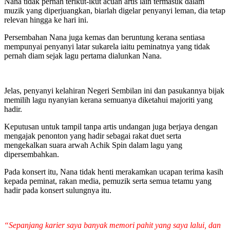
Nana tidak pernah terikut-ikut acuan artis lain termasuk dalam
muzik yang diperjuangkan, biarlah digelar penyanyi leman, dia tetap
relevan hingga ke hari ini.
Persembahan Nana juga kemas dan beruntung kerana sentiasa
mempunyai penyanyi latar sukarela iaitu peminatnya yang tidak
pernah diam sejak lagu pertama dialunkan Nana.
Jelas, penyanyi kelahiran Negeri Sembilan ini dan pasukannya bijak
memilih lagu nyanyian kerana semuanya diketahui majoriti yang
hadir.
Keputusan untuk tampil tanpa artis undangan juga berjaya dengan
mengajak penonton yang hadir sebagai rakat duet serta
mengekalkan suara arwah Achik Spin dalam lagu yang
dipersembahkan.
Pada konsert itu, Nana tidak henti merakamkan ucapan terima kasih
kepada peminat, rakan media, pemuzik serta semua tetamu yang
hadir pada konsert sulungnya itu.
“Sepanjang karier saya banyak memori pahit yang saya lalui, dan