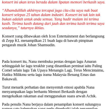
konsert ini akan terus berada dalam lipatan memori berkasih saya.
“Alhamdulillah akhirnya tercapai juga cita-cita saya nak buat
konsert selepas 25 tahun dalam industri. Konsert ini tak lain tak
bukan adalah untuk anda semua. Yang hadir malam ini terima
kasih. Terima kasih datang dari jauh dan terima kasih terima saya
seadanya,”
tuturnya ikhlas.
Konsert yang dibawakan oleh Icon Entertainment dan berlangsung
di Zepp KL menampilkan 21 buah lagu di bawah pimpinan
pengarah muzik Johan Shamsudin.
Pada konsert itu, Nana membuka pentas dengan lagu Amaran
sehinggalah ke lagu terakhir yang dinantikan peminat iaitu Paling
Comel selain lagu Tak Upaya Menangis Lagi, Terus Mencintaimu,
Hatiku Milikmu serta lagu irama Malaysia Benang Emas dan
Bakawali.
Turut menarik perhatian dan menyentuh emosi apabila Nana
menyampaikan lagu berhantu Memori Berkasih dengan
mengekalkan rakaman asal menggunakan suara arwah Achik.
Pada penulis Nana berjaya dalam penampilan konsert sulungnya
namun satu kelemahan yang perlu diperbaiki ialah penampilan