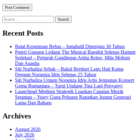
Search
for:
Recent Posts
Batal Keputusan Bebas – Ismahalil Dipenjara 30 Tahun
Puteri Gunung Ledang The Musical Bangkit Selepas Hampir
Sedekad – Pertaruh Gandingan Aisha Retno, Mila Mohsin
Dan Aqasha
Siti Nurhaliza Sebak – Bakal Berduet Lagu Hati Kama
Dengan Noraniza Idris Selepas 25 Tahun
Siti Nurhaliza Umum Noraniza Idris Artis Jemputan Konsert
Gema Bumantara – Turut Undang Tiga Lagi Penyanyi
Launchpad Medium Strategik Luaskan Capaian Muzik
Serantau – Yusry Guna Peluang Rapatkan Jurang Generasi
Lama Dan Baharu
Archives
August 2026
July 2026