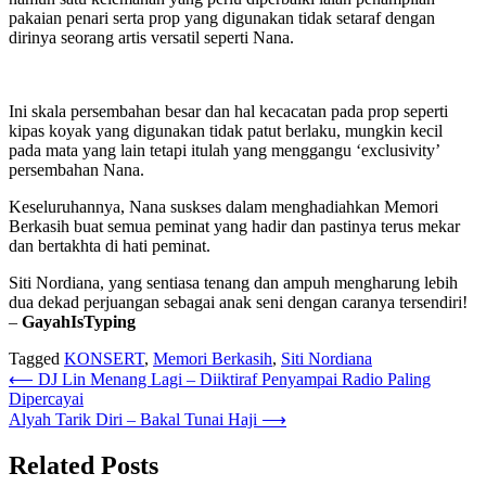
pakaian penari serta prop yang digunakan tidak setaraf dengan
dirinya seorang artis versatil seperti Nana.
Ini skala persembahan besar dan hal kecacatan pada prop seperti
kipas koyak yang digunakan tidak patut berlaku, mungkin kecil
pada mata yang lain tetapi itulah yang menggangu ‘exclusivity’
persembahan Nana.
Keseluruhannya, Nana suskses dalam menghadiahkan Memori
Berkasih buat semua peminat yang hadir dan pastinya terus mekar
dan bertakhta di hati peminat.
Siti Nordiana, yang sentiasa tenang dan ampuh mengharung lebih
dua dekad perjuangan sebagai anak seni dengan caranya tersendiri!
–
GayahIsTyping
Tagged
KONSERT
,
Memori Berkasih
,
Siti Nordiana
Post
⟵
DJ Lin Menang Lagi – Diiktiraf Penyampai Radio Paling
Dipercayai
navigation
Alyah Tarik Diri – Bakal Tunai Haji
⟶
Related Posts