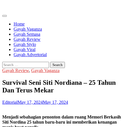
Skip
to
content
Home
Gayah Vaganza
Gayah Semasa
Gayah Review
Gayah Stylo
Gayah Viral
Gayah Advertorial
Search
for:
Gayah Review
,
Gayah Vaganza
Survival Seni Siti Nordiana – 25 Tahun
Dan Terus Mekar
Editorial
May 17, 2024
May 17, 2024
Menjadi sebahagian penonton dalam ruang Memori Berkasih
Siti Nordina 25 tahun baru-baru ini memberikan kenangan